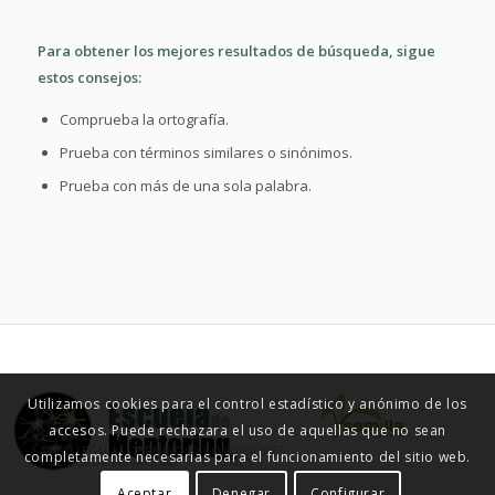
Para obtener los mejores resultados de búsqueda, sigue
estos consejos:
Comprueba la ortografía.
Prueba con términos similares o sinónimos.
Prueba con más de una sola palabra.
Utilizamos cookies para el control estadístico y anónimo de los
accesos. Puede rechazara el uso de aquellas que no sean
© ESCUELA DE MENTORING 2015
AVISO LEGAL
TÉRMINOS Y CONDICIONES
completamente necesarias para el funcionamiento del sitio web.
POLÍTICA DE PRIVACIDAD
COOKIES
Aceptar
Denegar
Configurar