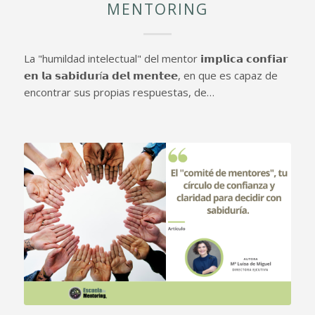
MENTORING
La "humildad intelectual" del mentor 𝗶𝗺𝗽𝗹𝗶𝗰𝗮 𝗰𝗼𝗻𝗳𝗶𝗮𝗿
𝗲𝗻 𝗹𝗮 𝘀𝗮𝗯𝗶𝗱𝘂𝗿í𝗮 𝗱𝗲𝗹 𝗺𝗲𝗻𝘁𝗲𝗲, en que es capaz de
encontrar sus propias respuestas, de…