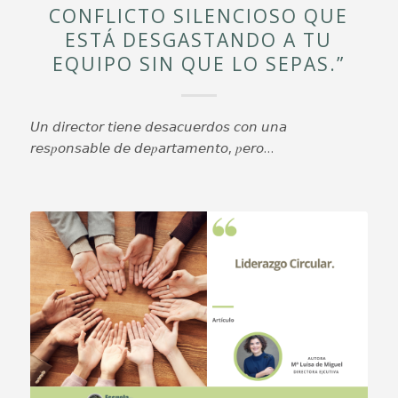
CONFLICTO SILENCIOSO QUE
ESTÁ DESGASTANDO A TU
EQUIPO SIN QUE LO SEPAS.”
𝘜𝘯 𝘥𝘪𝘳𝘦𝘤𝘵𝘰𝘳 𝘵𝘪𝘦𝘯𝘦 𝘥𝘦𝘴𝘢𝘤𝘶𝘦𝘳𝘥𝘰𝘴 𝘤𝘰𝘯 𝘶𝘯𝘢
𝘳𝘦𝘴𝑝𝘰𝘯𝘴𝘢𝘣𝘭𝘦 𝘥𝘦 𝘥𝘦𝑝𝘢𝘳𝘵𝘢𝘮𝘦𝘯𝘵𝘰, 𝑝𝘦𝘳𝘰…