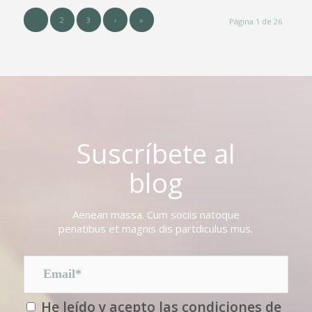
1
2
3
›
»
Página 1 de 26
Suscríbete al
blog
Aenean massa. Cum sociis natoque
penatibus et magnis dis partdiculus mus.
He leído y acepto las condiciones de