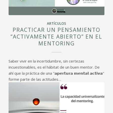
ARTÍCULOS
PRACTICAR UN PENSAMIENTO
“ACTIVAMENTE ABIERTO” EN EL
MENTORING
Saber vivir en la incertidumbre, sin certezas
incuestionables, es el hábitat de un buen mentor. De
ahí que la práctica de una "𝗮𝗽𝗲𝗿𝘁𝘂𝗿𝗮 𝗺𝗲𝗻𝘁𝗮𝗹 𝗮𝗰𝘁𝗶𝘃𝗮"
forme parte de las actitudes…