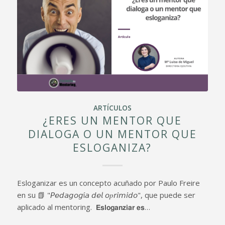
ARTÍCULOS
¿ERES UN MENTOR QUE
DIALOGA O UN MENTOR QUE
ESLOGANIZA?
Esloganizar es un concepto acuñado por Paulo Freire
en su 📗 "𝘗𝘦𝘥𝘢𝘨𝘰𝘨í𝘢 𝘥𝘦𝘭 𝘰𝑝𝘳𝘪𝘮𝘪𝘥𝘰", que puede ser
aplicado al mentoring. 𝗘𝘀𝗹𝗼𝗴𝗮𝗻𝘇𝗶𝗮𝗿 𝗲𝘀…