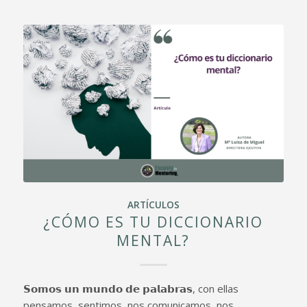
ARTÍCULOS
¿CÓMO ES TU DICCIONARIO
MENTAL?
𝗦𝗼𝗺𝗼𝘀 𝘂𝗻 𝗺𝘂𝗻𝗱𝗼 𝗱𝗲 𝗽𝗮𝗹𝗮𝗯𝗿𝗮𝘀, con ellas
pensamos, sentimos, nos comunicamos, nos