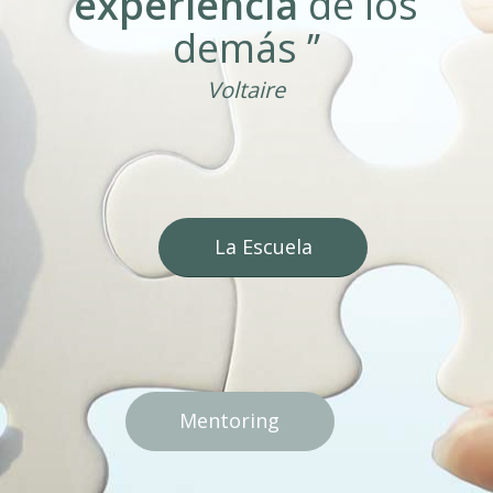
experiencia
de los
demás ’’
Voltaire
La Escuela
Mentoring