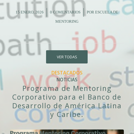
diferentes colectivos sociales en ámbitos
como la inserción laboral, emprendimiento,
15 ENERO, 2026
/
0 COMENTARIOS
/
POR
ESCUELA DE
reto demográfico o fomento habilidades
MENTORING
emprendedoras en los estudiantes de
formación […]
VER TODAS
DESTACADOS
NOTICIAS
Programa de Mentoring
Corporativo para el Banco de
Desarrollo de América Latina
y Caribe.