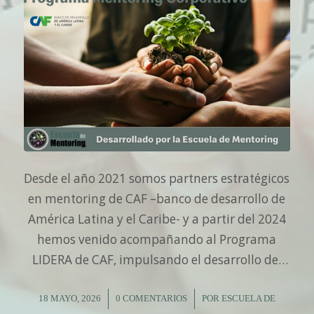
Desde el año 2021 somos partners estratégicos
en mentoring de CAF –banco de desarrollo de
América Latina y el Caribe- y a partir del 2024
hemos venido acompañando al Programa
LIDERA de CAF, impulsando el desarrollo del
liderazgo a través del mentoring corporativo.
CAF es un banco de desarrollo comprometido
18 MAYO, 2026
/
0 COMENTARIOS
/
POR
ESCUELA DE