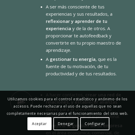
A ser más consciente de tus
experiencias y sus resultados, a
reflexionar y aprender de tu
experiencia
y de la de otros. A
proporcionar te autofeedback y
convertirte en tu propio maestro de
aprendizaje.
A
gestionar tu energía
, que es la
fuente de tu motivación, de tu
productividad y de tus resultados.
A hacer contactos,
crear una red de
Utilizamos cookies para el control estadístico y anónimo de los
relaciones, y establecer alianzas
accesos. Puede rechazara el uso de aquellas que no sean
claves para el crecimiento de tu
completamente necesarias para el funcionamiento del sitio web.
proyecto empresarial o profesional.
Aceptar
Denegar
Configurar
A mejorar la
gestión de tu empresa
en el área económica, comercial, de