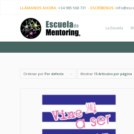
LLÁMANOS AHORA:
+34 985 568 731
- ESCRÍBENOS:
info@esc
La Escuela
M
Ordenar por
Por defecto
Mostrar
15 Artículos por página