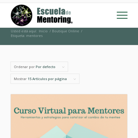
Usted está aquí:
Inicio
/
Boutique Online
/
Etiqueta: mentores
Ordenar por
Por defecto
Mostrar
15 Artículos por página