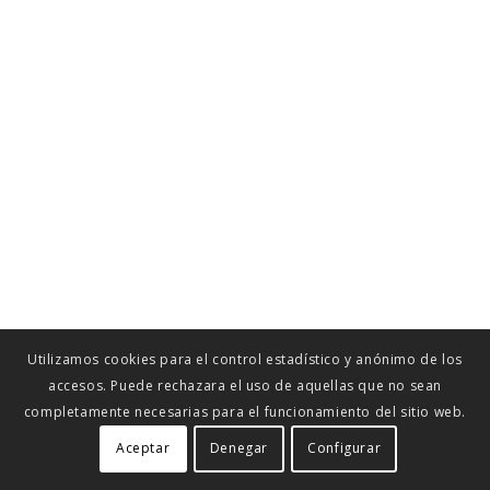
Utilizamos cookies para el control estadístico y anónimo de los
accesos. Puede rechazara el uso de aquellas que no sean
completamente necesarias para el funcionamiento del sitio web.
Aceptar
Denegar
Configurar