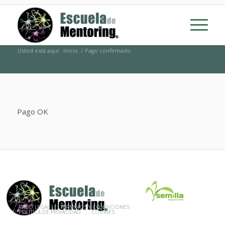
Usted está aquí:
Inicio
/
Pago confirmado
Pago OK
© ESCUELA DE MENTORING 2015
AVISO LEGAL
TÉRMINOS Y CONDICIONES
POLÍTICA DE PRIVACIDAD
COOKIES