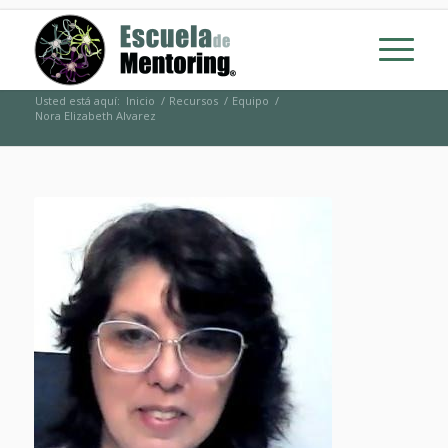
Usted está aquí:
Inicio
/
Recursos
/
Equipo
/
Nora Elizabeth Alvarez