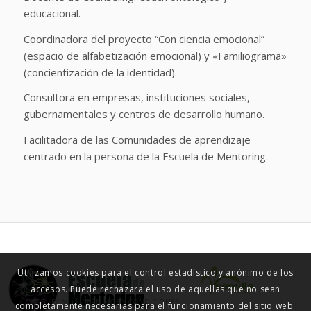
educacional.
Coordinadora del proyecto “Con ciencia emocional”
(espacio de alfabetización emocional) y «Familiograma»
(concientización de la identidad).
Consultora en empresas, instituciones sociales,
gubernamentales y centros de desarrollo humano.
Facilitadora de las Comunidades de aprendizaje
centrado en la persona de la Escuela de Mentoring.
Utilizamos cookies para el control estadístico y anónimo de los
accesos. Puede rechazara el uso de aquellas que no sean
© ESCUELA DE MENTORING 2015
AVISO LEGAL
TÉRMINOS Y CONDICIONES
completamente necesarias para el funcionamiento del sitio web.
POLÍTICA DE PRIVACIDAD
COOKIES