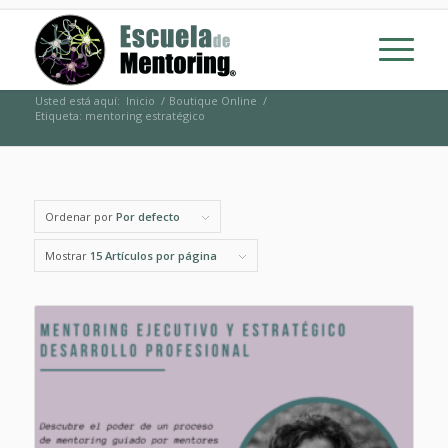
Usted está aquí:
Inicio
/
Boutique Online
/
Etiqueta: mentoring estratégico
Ordenar por
Por defecto
Mostrar
15 Artículos por página