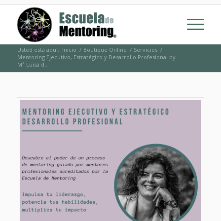
Usted está aquí:
Inicio
/
Boutique Online
/
Servicios
/
Mentoring Ejecutivo, Estratégico y Desarrollo Profesional by
Mª Luisa d...