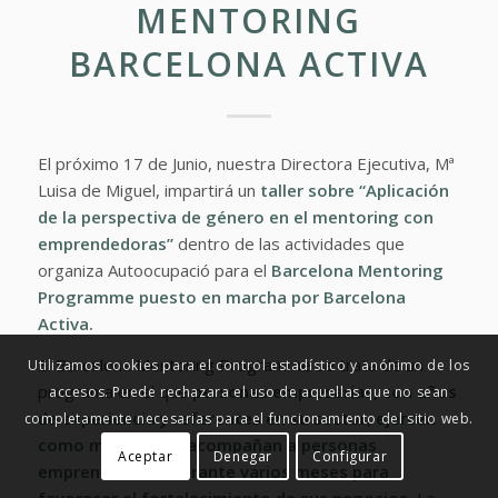
MENTORING
BARCELONA ACTIVA
El próximo 17 de Junio, nuestra Directora Ejecutiva, Mª
Luisa de Miguel, impartirá un
taller sobre
“Aplicación
de la perspectiva de género en el mentoring con
emprendedoras”
dentro de las actividades que
organiza Autoocupació para el
Barcelona Mentoring
Programme
puesto en marcha por
Barcelona
Activa.
El Barcelona Mentoring Programme se trata de un
Utilizamos cookies para el control estadístico y anónimo de los
programa en el que
personas empresarias, con años
accesos. Puede rechazara el uso de aquellas que no sean
de experiencia y referentes en su sector, ejercen
completamente necesarias para el funcionamiento del sitio web.
como mentoras y acompañan a personas
Aceptar
Denegar
Configurar
emprendedoras durante varios meses para
favorecer el fortalecimiento de sus negocios.
La