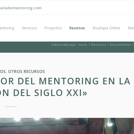
ueladementoring.com
entoring
Servicios
Proyectos
Recursos
Boutique Online
Men
Usted está aquí:
Inicio
/
Recursos
/
Documentos
/
OS
,
OTROS RECURSOS
LOR DEL MENTORING EN LA
N DEL SIGLO XXI»