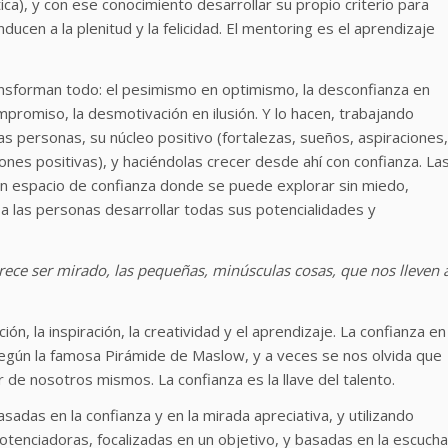
ica), y con ese conocimiento desarrollar su propio criterio para
ucen a la plenitud y la felicidad. El mentoring es el aprendizaje
nsforman todo: el pesimismo en optimismo, la desconfianza en
mpromiso, la desmotivación en ilusión. Y lo hacen, trabajando
s personas, su núcleo positivo (fortalezas, sueños, aspiraciones,
nes positivas), y haciéndolas crecer desde ahí con confianza. La
 espacio de confianza donde se puede explorar sin miedo,
 a las personas desarrollar todas sus potencialidades y
ece ser mirado, las pequeñas, minúsculas cosas, que nos lleven 
ión, la inspiración, la creatividad y el aprendizaje. La confianza en
egún la famosa Pirámide de Maslow, y a veces se nos olvida que
r de nosotros mismos. La confianza es la llave del talento.
sadas en la confianza y en la mirada apreciativa, y utilizando
tenciadoras, focalizadas en un objetivo, y basadas en la escucha