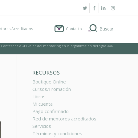
tores Acreditados
Contacto
Conferencia «El valor del mentoring en la organización del siglo XXI»...
RECURSOS
Boutique Online
Cursos/Fromación
Libros
Mi cuenta
Pago confirmado
Red de mentores acreditados
Servicios
Términos y condiciones