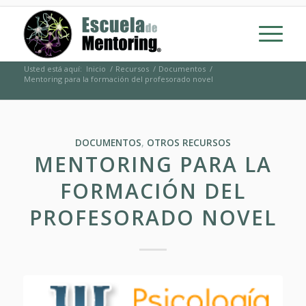
Usted está aquí:
Inicio
/
Recursos
/
Documentos
/
Mentoring para la formación del profesorado novel
DOCUMENTOS
,
OTROS RECURSOS
MENTORING PARA LA
FORMACIÓN DEL
PROFESORADO NOVEL