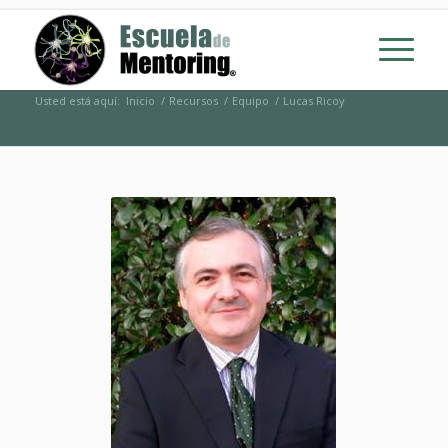
Usted está aquí:
Inicio
/
Recursos
/
Equipo
/
Lucas Ricoy