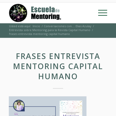
Usted está aquí:
Inicio
/
Conversaciones con…. Elias Azulay
/
Entrevista sobre Mentoring para la Revista Capital Humano
/
frases entrevista mentoring capital humano
FRASES ENTREVISTA
MENTORING CAPITAL
HUMANO