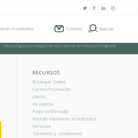
tores Acreditados
Contacto
/
Mentoring para la integración socio-laboral del colectivo inmigrante
RECURSOS
Boutique Online
Cursos/Fromación
Libros
Mi cuenta
Pago confirmado
Red de mentores acreditados
Servicios
Términos y condiciones