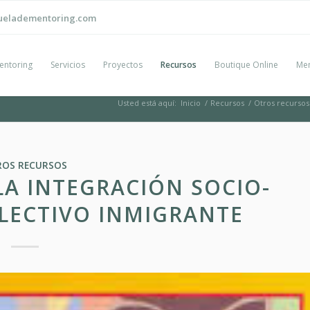
ueladementoring.com
entoring
Servicios
Proyectos
Recursos
Boutique Online
Men
Usted está aquí:
Inicio
/
Recursos
/
Otros recursos
ROS RECURSOS
A INTEGRACIÓN SOCIO-
LECTIVO INMIGRANTE