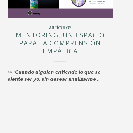
ARTÍCULOS
MENTORING, UN ESPACIO
PARA LA COMPRENSIÓN
EMPÁTICA
👀 "𝘾𝙪𝙖𝙣𝙙𝙤 𝙖𝙡𝙜𝙪𝙞𝙚𝙣 𝙚𝙣𝙩𝙞𝙚𝙣𝙙𝙚 𝙡𝙤 𝙦𝙪𝙚 𝙨𝙚
𝙨𝙞𝙚𝙣𝙩𝙚 𝙨𝙚𝙧 𝙮𝙤, 𝙨𝙞𝙣 𝙙𝙚𝙨𝙚𝙖𝙧 𝙖𝙣𝙖𝙡𝙞𝙯𝙖𝙧𝙢𝙚…