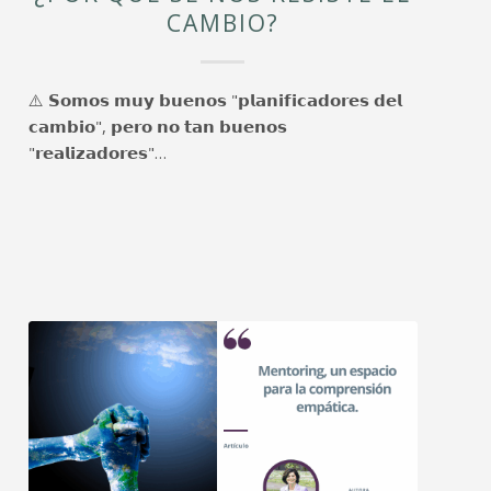
CAMBIO?
⚠️ 𝗦𝗼𝗺𝗼𝘀 𝗺𝘂𝘆 𝗯𝘂𝗲𝗻𝗼𝘀 "𝗽𝗹𝗮𝗻𝗶𝗳𝗶𝗰𝗮𝗱𝗼𝗿𝗲𝘀 𝗱𝗲𝗹
𝗰𝗮𝗺𝗯𝗶𝗼", 𝗽𝗲𝗿𝗼 𝗻𝗼 𝘁𝗮𝗻 𝗯𝘂𝗲𝗻𝗼𝘀
"𝗿𝗲𝗮𝗹𝗶𝘇𝗮𝗱𝗼𝗿𝗲𝘀"…