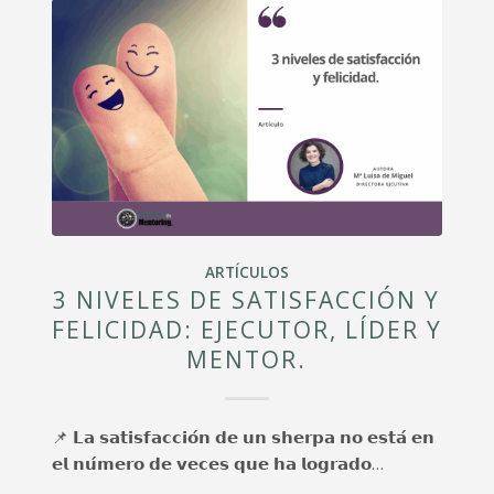
ARTÍCULOS
3 NIVELES DE SATISFACCIÓN Y
FELICIDAD: EJECUTOR, LÍDER Y
MENTOR.
📌 𝗟𝗮 𝘀𝗮𝘁𝗶𝘀𝗳𝗮𝗰𝗰𝗶𝗼́𝗻 𝗱𝗲 𝘂𝗻 𝘀𝗵𝗲𝗿𝗽𝗮 𝗻𝗼 𝗲𝘀𝘁𝗮́ 𝗲𝗻
𝗲𝗹 𝗻𝘂́𝗺𝗲𝗿𝗼 𝗱𝗲 𝘃𝗲𝗰𝗲𝘀 𝗾𝘂𝗲 𝗵𝗮 𝗹𝗼𝗴𝗿𝗮𝗱𝗼…