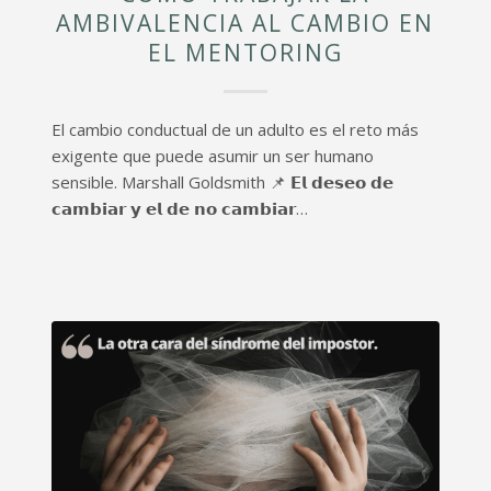
AMBIVALENCIA AL CAMBIO EN
EL MENTORING
El cambio conductual de un adulto es el reto más
exigente que puede asumir un ser humano
sensible. Marshall Goldsmith 📌 𝗘𝗹 𝗱𝗲𝘀𝗲𝗼 𝗱𝗲
𝗰𝗮𝗺𝗯𝗶𝗮𝗿 𝘆 𝗲𝗹 𝗱𝗲 𝗻𝗼 𝗰𝗮𝗺𝗯𝗶𝗮𝗿…