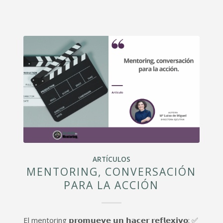
ARTÍCULOS
MENTORING, CONVERSACIÓN
PARA LA ACCIÓN
El mentoring 𝗽𝗿𝗼𝗺𝘂𝗲𝘃𝗲 𝘂𝗻 𝗵𝗮𝗰𝗲𝗿 𝗿𝗲𝗳𝗹𝗲𝘅𝗶𝘃𝗼: ✅