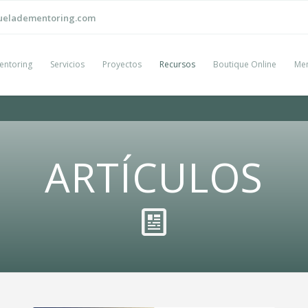
ueladementoring.com
entoring
Servicios
Proyectos
Recursos
Boutique Online
Men
ARTÍCULOS