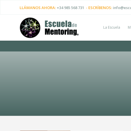
LLÁMANOS AHORA:
+34 985 568 731
- ESCRÍBENOS:
info@esc
La Escuela
M