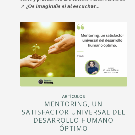
📌 ¿𝙊𝙨 𝙞𝙢𝙖𝙜𝙞𝙣𝙖́𝙞𝙨 𝙨𝙞 𝙖𝙡 𝙚𝙨𝙘𝙪𝙘𝙝𝙖𝙧…
ARTÍCULOS
MENTORING, UN
SATISFACTOR UNIVERSAL DEL
DESARROLLO HUMANO
ÓPTIMO