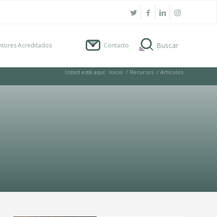
tores Acreditados
Contacto
Usted está aquí:
Inicio
/
Recursos
/
Artículos