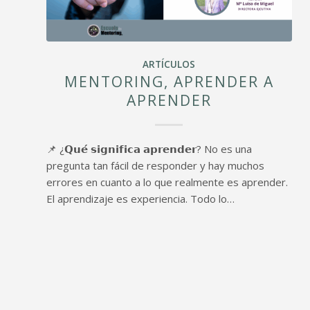
ARTÍCULOS
MENTORING, APRENDER A
APRENDER
📌 ¿𝗤𝘂𝗲́ 𝘀𝗶𝗴𝗻𝗶𝗳𝗶𝗰𝗮 𝗮𝗽𝗿𝗲𝗻𝗱𝗲𝗿? No es una
pregunta tan fácil de responder y hay muchos
errores en cuanto a lo que realmente es aprender.
El aprendizaje es experiencia. Todo lo…