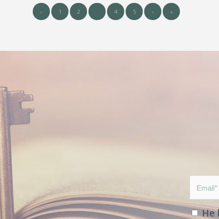
‹
1
2
3
4
5
›
»
He 