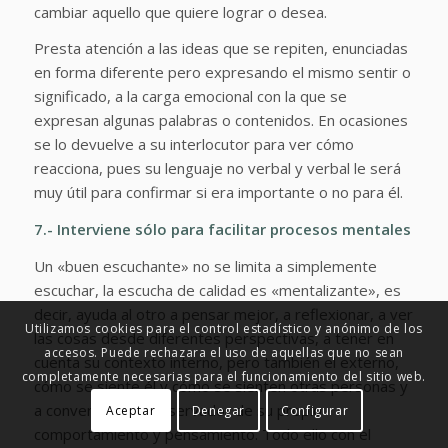
cambiar aquello que quiere lograr o desea.
Presta atención a las ideas que se repiten, enunciadas
en forma diferente pero expresando el mismo sentir o
significado, a la carga emocional con la que se
expresan algunas palabras o contenidos. En ocasiones
se lo devuelve a su interlocutor para ver cómo
reacciona, pues su lenguaje no verbal y verbal le será
muy útil para confirmar si era importante o no para él.
7.- Interviene sólo para facilitar procesos mentales
Un «buen escuchante» no se limita a simplemente
escuchar, la escucha de calidad es «mentalizante», es
decir, ayuda al otro a pensar mejor, a reflexionar, a ver
Utilizamos cookies para el control estadístico y anónimo de los
las cosas desde diferentes perspectivas, a tener en
accesos. Puede rechazara el uso de aquellas que no sean
cuenta su contexto interno, pero también el externo,
completamente necesarias para el funcionamiento del sitio web.
cómo se siente él y cómo se sienten otras personas y
a convertirse en observador de su propio
Aceptar
Denegar
Configurar
comportamiento y pensamiento. Todo ello con el