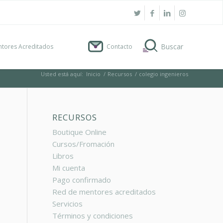
tores Acreditados
Contacto
Usted está aquí:
Inicio
/
Recursos
/
colegio ingenieros
RECURSOS
Boutique Online
Cursos/Fromación
Libros
Mi cuenta
Pago confirmado
Red de mentores acreditados
Servicios
Términos y condiciones