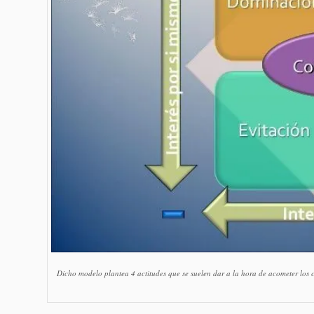
Dicho modelo plantea 4 actitudes que se suelen dar a la hora de acometer los co