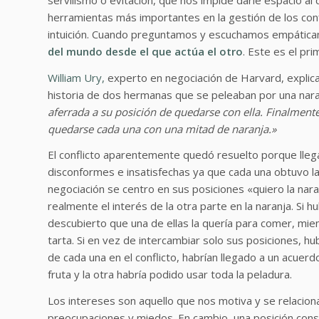
herramientas más importantes en la gestión de los conf
intuición. Cuando preguntamos y escuchamos empáti
del mundo desde el que actúa el otro
. Este es el pr
William Ury,
experto en negociación de Harvard, explic
historia de dos hermanas que se peleaban por una nar
aferrada a su posición de quedarse con ella. Finalment
quedarse cada una con una mitad de naranja.»
El conflicto aparentemente quedó resuelto porque lleg
disconformes e insatisfechas ya que cada una obtuvo la
negociación se centro en sus posiciones «quiero la nar
realmente el interés de la otra parte en la naranja. Si
descubierto que una de ellas la quería para comer, mie
tarta. Si en vez de intercambiar solo sus posiciones, h
de cada una en el conflicto, habrían llegado a un acuerd
fruta y la otra habría podido usar toda la peladura.
Los intereses son aquello que nos motiva y se relacio
preocupaciones y miedos. En cambio, una posición con