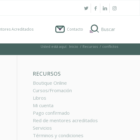
tores Acreditados
Contacto
Usted está aquí:
Inicio
/
Recursos
/
conflictos
RECURSOS
Boutique Online
Cursos/Fromación
Libros
Mi cuenta
Pago confirmado
Red de mentores acreditados
Servicios
Términos y condiciones