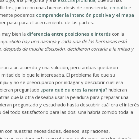
lictos, junto con unas buenas dosis de consciencia,
empatía
e
camente podemos
comprender la intención positiva y el
mapa
imer paso para el acercamiento de las partes.
a muy bien la
diferencia entre posiciones e interés
con la
anja:
«Solo hay una naranja y cada una de las hermanas está
e, después de mucha discusión, decidieron cortarla a la mitad y
aron a un acuerdo y una solución, pero ambas quedaron
 mitad de lo que le interesaba. El problema fue que su
anja» y no se preocuparon por indagar y descubrir cuél era
 hubieran preguntado
¿para qué quieres la naranja?
hubieran
ntras que la otra deseaba usar la peladura para preparar una
ubieran preguntado y escuchado hasta descubrir cuál era el interé
o del todo satisfactorio para las dos. Una habría comido toda la
nan con nuestras necesidades, deseos, aspiraciones,
siste en una demanda concreta que realizamos ante los demás