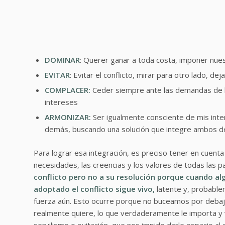
DOMINAR
: Querer ganar a toda costa, imponer nue
EVITAR
: Evitar el conflicto, mirar para otro lado, dej
COMPLACER:
Ceder siempre ante las demandas de l
intereses
ARMONIZAR:
Ser igualmente consciente de mis inter
demás, buscando una solución que integre ambos de 
Para lograr esa integración, es preciso tener en cuenta 
necesidades, las creencias y los valores de todas las p
conflicto pero no a su resolución porque cuando alg
adoptado el conflicto sigue vivo,
latente y, probable
fuerza aún. Esto ocurre porque no buceamos por debajo 
realmente quiere, lo que verdaderamente le importa y v
servilismo o evitación, que nos impide darle espacio al d