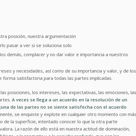
stra posición, nuestra argumentación
arlo pasar a ver si se soluciona solo
os demás, complacer y no dar valor e importancia a nuestros
eses y necesidades, así como de su importancia y valor, y de los
forma satisfactoria para todas las partes implicadas.
las posiciones, los intereses, las expectativas, las emociones, la
artes.
A veces se llega a un acuerdo en la resolución de un
una de las partes no se siente satisfecha con el acuerdo
mente, se enquiste y explote en cualquier otro momento con má
de la superficie, intentado conocer lo que la otra parte
alora. La razón de ello está en nuestra actitud de dominación,
iálogo, a la pregunta y a la
escucha profunda
, que son las