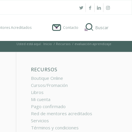
tores Acreditados
Contacto
Usted está aquí:
Inicio
/
Recursos
/
evaluación aprendizaje
RECURSOS
Boutique Online
Cursos/Fromación
Libros
Mi cuenta
Pago confirmado
Red de mentores acreditados
Servicios
Términos y condiciones