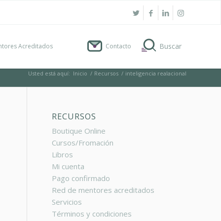
tores Acreditados
Contacto
Usted está aquí:
Inicio
/
Recursos
/
inteligencia realacional
RECURSOS
Boutique Online
Cursos/Fromación
Libros
Mi cuenta
Pago confirmado
Red de mentores acreditados
Servicios
Términos y condiciones