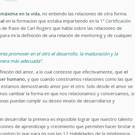
 máxima en la vida
, no entiendo las relaciones de otra forma.
nal
en la formacion que estaba impartiendo en la
1º Certificación
a de frase de Carl Rogers que habla sobre las relaciones de
ra mi la definición de una relación de mentoring y de cualquier
enta promover en el otro el desarrollo, la maduración y la
anera más adecuada”.
inición del amor, a lo cual conteste que efectivamente, que
el
 ser humano,
y que cuando construimos relaciones como las que
y estamos demostrando amor por el otro. Solo desde el amor se
os cambiar la forma en que nos relacionamos y conversamos, si
nas puedan cumplir su deseo innato de desarrollarse y
sin desarrollar la primera es imposible lograr que nuestro talento
laciones de aprendizaje y crecimiento que permiten hacer brotar e
contigo lo que para mi son las 12 Habilidades de la Inteligencia