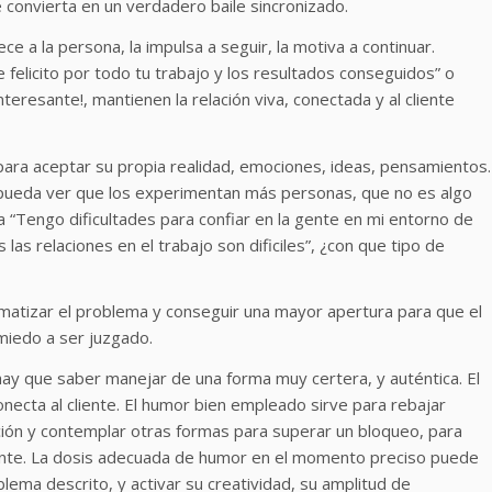
e convierta en un verdadero baile sincronizado.
ece a la persona, la impulsa a seguir, la motiva a continuar.
 felicito por todo tu trabajo y los resultados conseguidos” o
eresante!, mantienen la relación viva, conectada y al cliente
 para aceptar su propia realidad, emociones, ideas, pensamientos.
e pueda ver que los experimentan más personas, que no es algo
na “Tengo dificultades para confiar en la gente en mi entorno de
las relaciones en el trabajo son dificiles”, ¿con que tipo de
amatizar el problema y conseguir una mayor apertura para que el
 miedo a ser juzgado.
hay que saber manejar de una forma muy certera, y auténtica. El
ecta al cliente. El humor bien empleado sirve para rebajar
ación y contemplar otras formas para superar un bloqueo, para
igente. La dosis adecuada de humor en el momento preciso puede
lema descrito, y activar su creatividad, su amplitud de