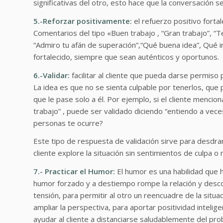
significativas del otro, esto hace que la conversación s
5.-Reforzar positivamente:
el refuerzo positivo fortal
Comentarios del tipo «Buen trabajo , “Gran trabajo”, “Te
“Admiro tu afán de superación”,“Qué buena idea”, Qué int
fortalecido, siempre que sean auténticos y oportunos.
6.-Validar:
facilitar al cliente que pueda darse permiso
La idea es que no se sienta culpable por tenerlos, qu
que le pase solo a él. Por ejemplo, si el cliente mencio
trabajo” , puede ser validado diciendo “entiendo a veces 
personas te ocurre?
Este tipo de respuesta de validación sirve para desdr
cliente explore la situación sin sentimientos de culpa o
7.- Practicar el Humor:
El humor es una habilidad que 
humor forzado y a destiempo rompe la relación y descon
tensión, para permitir al otro un reencuadre de la situ
ampliar la perspectiva, para aportar positividad intel
ayudar al cliente a distanciarse saludablemente del prob