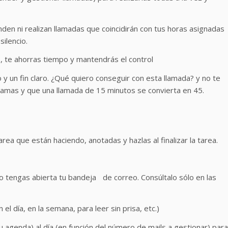
nden ni realizan llamadas que coincidirán con tus horas asignadas
silencio.
o
, te ahorras tiempo y mantendrás el control
 y un fin claro. ¿Qué quiero conseguir con esta llamada? y no te
 ramas y que una llamada de 15 minutos se convierta en 45.
tarea que están haciendo, anotadas y hazlas al finalizar la tarea.
 no tengas abierta tu bandeja de correo. Consúltalo sólo en las
el día, en la semana, para leer sin prisa, etc.)
u agenda) al día (en función del número de mails a gestionar) para