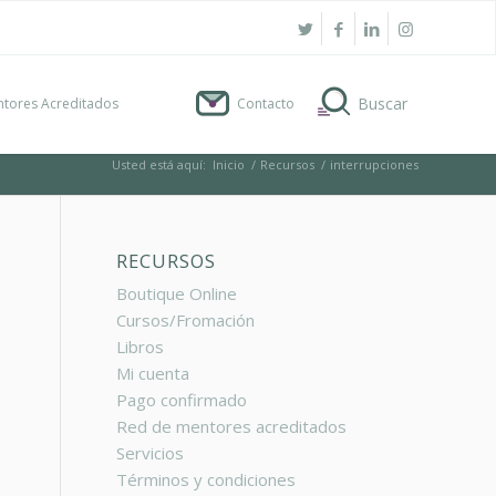
tores Acreditados
Contacto
Usted está aquí:
Inicio
/
Recursos
/
interrupciones
RECURSOS
Boutique Online
Cursos/Fromación
Libros
Mi cuenta
Pago confirmado
Red de mentores acreditados
Servicios
Términos y condiciones