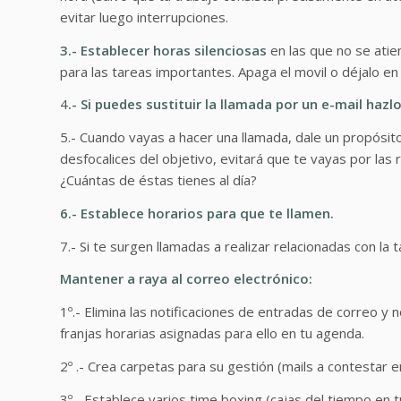
evitar luego interrupciones.
3.- Establecer horas silenciosas
en las que no se atie
para las tareas importantes. Apaga el movil o déjalo en 
4
.- Si puedes sustituir la llamada por un e-mail hazl
5.- Cuando vayas a hacer una llamada, dale un propósito
desfocalices del objetivo, evitará que te vayas por las
¿Cuántas de éstas tienes al día?
6.- Establece horarios para que te llamen.
7.- Si te surgen llamadas a realizar relacionadas con la 
Mantener a raya al correo electrónico:
1º.- Elimina las notificaciones de entradas de correo y
franjas horarias asignadas para ello en tu agenda.
2º .- Crea carpetas para su gestión (mails a contestar en 
3º.- Establece varios time boxing (cajas del tiempo en t