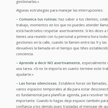
gestionarlas.»
Algunas estrategias para manejar las interrupciones:
– Comunica tus rutinas:
haz saber a tus clientes, cola
trabajo, momentos en los que no puedes atender llama
está hacérselos respetar asertivamente. Si les dices a 
tienes una reunión con tu personal a primera hora todo
gestiones en la calle, cuando te llamen entre las 9 y las
devuelves la llamada en el tiempo que tiñes establecido 
conciencia.
– Aprende a decir NO asertivamente
, especialmente 
una tarea. «Si no te importa en cuanto termine este tr
ayudarte.»
– Las horas silenciosas.
Establece horas sin llamadas, 
varios espacios temporales al día para estar desconec
es fundamental para planificar agenda, para resolver t
importante. Cuando lo hagas deja espacio también para
confianza a los demás pues trasladas el mensaje de que