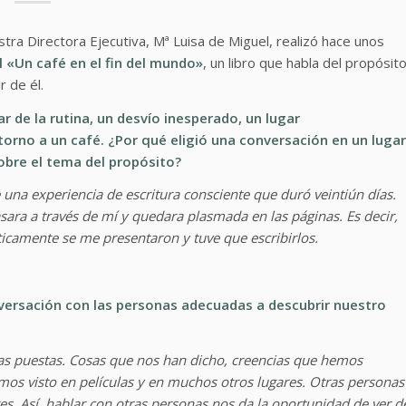
ra Directora Ejecutiva, Mª Luisa de Miguel, realizó hace unos
l «Un café en el fin del mundo»
, un libro que habla del propósit
r de él.
r de la rutina, un desvío inesperado, un lugar
rno a un café. ¿Por qué eligió una conversación en un lugar
obre el tema del propósito?
e una experiencia de escritura consciente que duró veintiún días.
asara a través de mí y quedara plasmada en las páginas. Es decir,
cticamente se me presentaron y tuve que escribirlos.
rsación con las personas adecuadas a descubrir nuestro
as puestas. Cosas que nos han dicho, creencias que hemos
mos visto en películas y en muchos otros lugares. Otras personas
es. Así, hablar con otras personas nos da la oportunidad de ver d