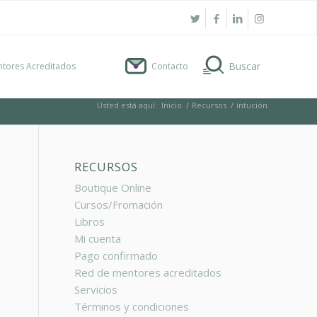
tores Acreditados
Contacto
Usted está aquí:
Inicio
/
Recursos
/
intución
RECURSOS
Boutique Online
Cursos/Fromación
Libros
G
Mi cuenta
Pago confirmado
Red de mentores acreditados
Servicios
Términos y condiciones