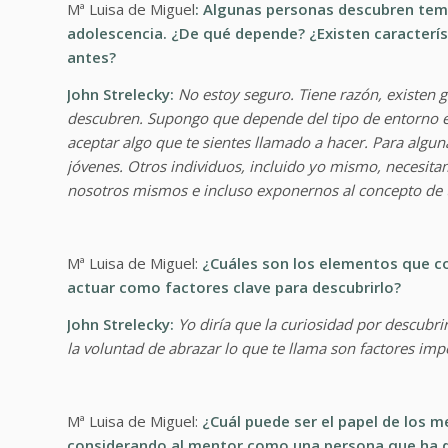
Mª Luisa de Miguel
: Algunas personas descubren tempr
adolescencia. ¿De qué depende? ¿Existen caracterís
antes?
John Strelecky:
No estoy seguro. Tiene razón, existen 
descubren. Supongo que depende del tipo de entorno en 
aceptar algo que te sientes llamado a hacer. Para alg
jóvenes. Otros individuos, incluido yo mismo, necesita
nosotros mismos e incluso exponernos al concepto de 
Mª Luisa de Miguel:
¿Cuáles son los elementos que c
actuar como factores clave para descubrirlo?
John Strelecky:
Yo diría que la curiosidad por descubr
la voluntad de abrazar lo que te llama son factores im
Mª Luisa de Miguel:
¿Cuál puede ser el papel de los me
considerando al mentor como una persona que ha de