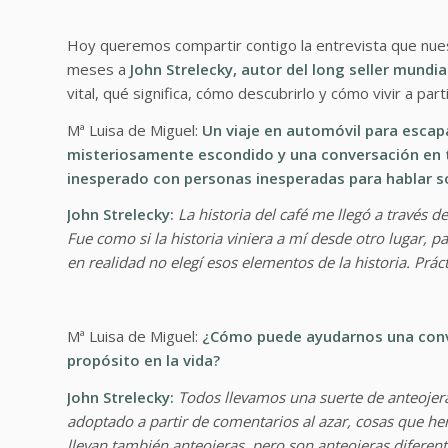
Hoy queremos compartir contigo la entrevista que nuest
meses a
John Strelecky, autor del long seller mundia
vital, qué significa, cómo descubrirlo y cómo vivir a parti
Mª Luisa de Miguel:
Un viaje en automóvil para escapa
misteriosamente escondido y una conversación en to
inesperado con personas inesperadas para hablar s
John Strelecky:
La historia del café me llegó a través d
Fue como si la historia viniera a mí desde otro lugar, p
en realidad no elegí esos elementos de la historia. Prá
Mª Luisa de Miguel:
¿Cómo puede ayudarnos una conve
propósito en la vida?
John Strelecky:
Todos llevamos una suerte de anteojer
adoptado a partir de comentarios al azar, cosas que he
llevan también anteojeras, pero son anteojeras diferent