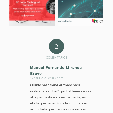
2
COMENTARIOS
Manuel Fernando Miranda
Bravo
Dice:
19 abril, 2021 en 8:07 pm
Cuanto peso tiene el miedo para
realizar el cambio? , probablemente sea
alto, pero esta en nuestra mente, es
ella la que tienen toda la información
acumulada que nos dice que no nos