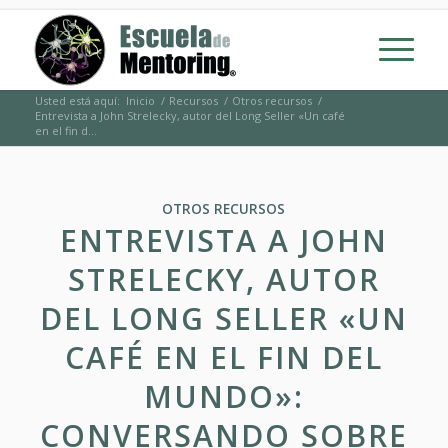
Usted está aquí:
Inicio
/
Recursos
/
Otros recursos
/
Entrevista a John Strelecky, autor del Long Seller «Un café
en el fin d...
OTROS RECURSOS
ENTREVISTA A JOHN
STRELECKY, AUTOR
DEL LONG SELLER «UN
CAFÉ EN EL FIN DEL
MUNDO»:
CONVERSANDO SOBRE