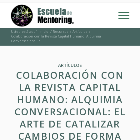
Usted está aquí:
Inicio
/
Recursos
/
Artículos
/
Colaboración con la Revista Capital Humano: Alquimia
Conversacional: el ...
ARTÍCULOS
COLABORACIÓN CON
LA REVISTA CAPITAL
HUMANO: ALQUIMIA
CONVERSACIONAL: EL
ARTE DE CATALIZAR
CAMBIOS DE FORMA