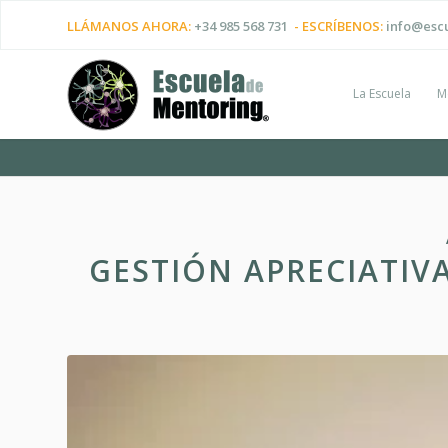
LLÁMANOS AHORA:
+34 985 568 731
- ESCRÍBENOS:
info@esc
La Escuela
M
GESTIÓN APRECIATIV