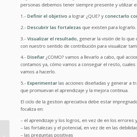
personas debemos tener siempre presente y utilizar e
1.-
Definir el objetivo
a lograr ¿QUE? y
conectarlo co
2.-
Descubrir las fortalezas
que existen para lograrlo.
3.-
Visualizar el resultado,
generar la visión de lo que
con nuestro sentido de contribución para visualizar tam
4.-
Diseñar
¿COMO? vamos a llevarlo a cabo, qué accio
contamos ya, cómo vamos a conseguir el resto, cuales
vamos a hacerlo.
5.-
Experimentar
las acciones diseñadas y generar a t
que promuevan el aprendizaje y la mejora continua.
El ciclo de la gestion apreciativa debe estar impregna
focaliza en:
– el aprendizaje y los logros, en vez de en los errores 
– las fortalezas y el potencial, en vez de en las debilid
7 de Octubre 2º
Comunidad de
– las preguntas positivas