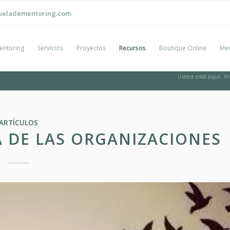
ueladementoring.com
entoring
Servicios
Proyectos
Recursos
Boutique Online
Men
Usted está aquí:
In
ARTÍCULOS
A DE LAS ORGANIZACIONES