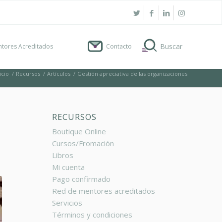
tores Acreditados
Contacto
icio
/
Recursos
/
Artículos
/
Gestión apreciativa de las organizaciones
RECURSOS
Boutique Online
Cursos/Fromación
Libros
Mi cuenta
Pago confirmado
Red de mentores acreditados
Servicios
Términos y condiciones