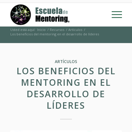
Usted está aquí:
Inicio
/
Recursos
/
Artículos
/
Los beneficios del mentoring en el desarrollo de líderes
ARTÍCULOS
LOS BENEFICIOS DEL
MENTORING EN EL
DESARROLLO DE
LÍDERES