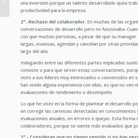
una inversión porque un talento desarrollado quita trab
mentoring significativo
productividad para la empresa.
2º.-Rechazo del colaborador.
En muchas de las organi
conversaciones de desarrollo pero no funcionaba. Cuan
con que muchas personas, a pesar de que su manager le
largas, evasivas, agendan y cancelan por otras prioridad
largo del año.
Indagando entre las diferentes partes implicadas suel
consiste o para que sirven estas conversaciones, porqu
visto a sus líderes muy interesados o convencidos en s
han vivido alguna experiencia con ellas, es que no ven n
evaluaciones de rendimiento o desempeño.
Lo que he visto en la forma de plantear el desarrollo 
en corregir las carencias detectadas en conocimientos
evaluaciones anuales, en errores o quejas. Esta forma
colaboradores, porque se siente más evaluados que p
3º.- Consideran que no tienen sentido si no hay op