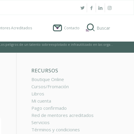
tores Acreditados
Contacto
Los peligros de un talento sobreexplotado e infrautilizado en las orga...
RECURSOS
Boutique Online
Cursos/Fromación
Libros
Mi cuenta
Pago confirmado
Red de mentores acreditados
Servicios
Términos y condiciones