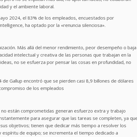
idad y el ambiente laboral.
 Mayo 2024, el 83% de los empleados, encuestados por
telligence, ha optado por la «renuncia silenciosa».
ganización. Más allá del menor rendimiento, peor desempeño o baja
cidad intelectual y creativa de las personas que trabajan en la
deas, no se esfuerza por pensar las cosas en profundidad, no
4 de Gallup encontró que se pierden casi 8,9 billones de dólares
de compromiso de los empleados
 y no están comprometidas generan esfuerzo extra y trabajo
 constantemente para asegurar que las tareas se completen, ya qu
us objetivos; tienen que dedicar más tiempo a resolver los
 y espíritu de equipo; se incrementa el tiempo dedicado a