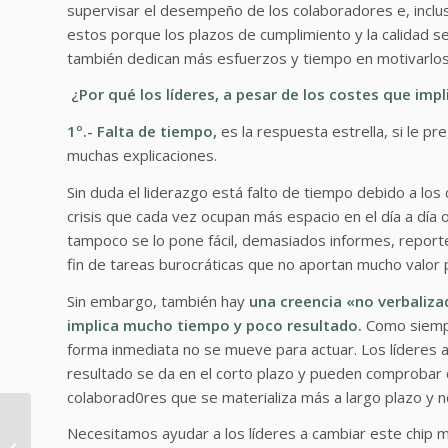
supervisar el desempeño de los colaboradores e, inclu
estos porque los plazos de cumplimiento y la calidad 
también dedican más esfuerzos y tiempo en motivarlos
¿Por qué los líderes, a pesar de los costes que impl
1º.- Falta de tiempo,
es la respuesta estrella, si le pr
muchas explicaciones.
Sin duda el liderazgo está falto de tiempo debido a los
crisis que cada vez ocupan más espacio en el día a día o
tampoco se lo pone fácil, demasiados informes, reporte
fin de tareas burocráticas que no aportan mucho valo
Sin embargo, también hay
una creencia «no verbaliza
implica mucho tiempo y poco resultado.
Como siempr
forma inmediata no se mueve para actuar. Los líderes a
resultado se da en el corto plazo y pueden comprobar de 
colaborad0res que se materializa más a largo plazo y no 
Necesitamos ayudar a los líderes a cambiar este chip me
10 Claves para un