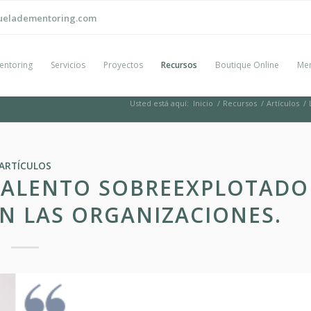
ueladementoring.com
entoring
Servicios
Proyectos
Recursos
Boutique Online
Men
Usted está aquí:
Inicio
/
Recursos
/
Artículos
/
ARTÍCULOS
 TALENTO SOBREEXPLOTADO
EN LAS ORGANIZACIONES.