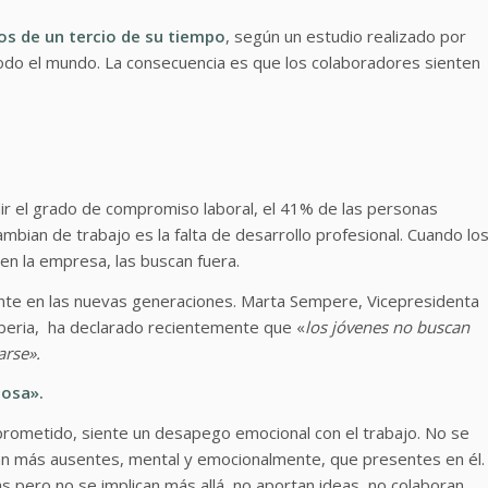
os de un tercio de su tiempo
, según un estudio realizado por
do el mundo. La consecuencia es que los colaboradores sienten
r el grado de compromiso laboral, el 41% de las personas
mbian de trabajo es la falta de desarrollo profesional. Cuando lo
en la empresa, las buscan fuera.
nte en las nuevas generaciones. Marta Sempere, Vicepresidenta
beria, ha declarado recientemente que «
los jóvenes no buscan
arse».
iosa».
prometido, siente un desapego emocional con el trabajo. No se
tán más ausentes, mental y emocionalmente, que presentes en él
s pero no se implican más allá, no aportan ideas, no colaboran.