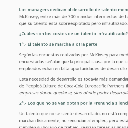
Los managers dedican al desarrollo de talento men
McKinsey, entre más de 700 mandos intermedios de to
que su talento está sobreexplotado pero infrautilizado.
¿Cuáles son los costes de un talento infrautilizado?
1º.- El talento se marcha a otra parte
Según las encuestas realizadas por McKinsey para medi
encuestadas señalan que la principal causa por la que ca
empleados echan en falta oportunidades de desarrollo 
Esta necesidad de desarrollo es todavía más demanda
de People&Culture de Coca-Cola Europacific Partners I
empresas donde quedarse, sino dónde poder desarroll
2º.- Los que no se van optan por la «renuncia silenc
Un talento que no se siente desarrollado, no está com
marchan físicamente, no renuncian al empleo, pero es
Cumplen su horario de trabajo, realizan tareas asignada