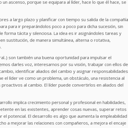
o un ascenso, porque se equipara al líder, hace lo que él hace, se
res a largo plazo y planificar con tiempo su salida de la compañía
para para ir preparándolos poco a poco para dicha sucesión, sin
 forma tácita y silenciosa. La idea es ir asignándoles tareas y
n sustitución, de manera simultánea, alterna o rotativa,
.
ral..) son también una buena oportunidad para impulsar el
mos darles voz, interesarnos por su visión, trabajar con ellos de
ambio, identificar aliados del cambio y asignar responsabilidades
ue el líder ve como un problema, un obstáculo, una resistencia al
roactivos al cambio. El líder puede convertirlos en aliados del
.
rrollo implica crecimiento personal y profesional en habilidades,
etente en las existentes, aprender cosas nuevas, superar retos
r el potencial. El desarrollo es algo que aumenta la empleabilidad
cho a mejorar las relaciones con compañeros, a mejora el encaje