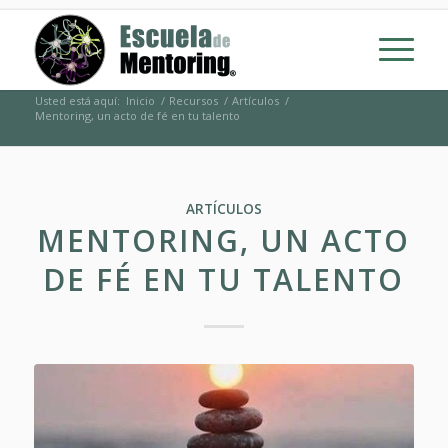
Usted está aquí:
Inicio
/
Recursos
/
Artículos
/
Mentoring, un acto de fé en tu talento
ARTÍCULOS
MENTORING, UN ACTO
DE FÉ EN TU TALENTO