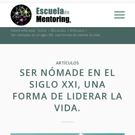
Usted está aquí:
Inicio
/
Recursos
/
Artículos
/
Ser nómade en el siglo XXI, una forma de liderar la vida.
ARTÍCULOS
SER NÓMADE EN EL
SIGLO XXI, UNA
FORMA DE LIDERAR LA
VIDA.