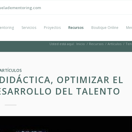
ueladementoring.com
entoring
Servicios
Proyectos
Recursos
Boutique Online
Men
Usted está aquí:
Inicio
/
Recursos
/
Artículos
/
Tend
ARTÍCULOS
IDÁCTICA, OPTIMIZAR EL
DESARROLLO DEL TALENTO