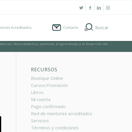
tores Acreditados
Contacto
encias: Neurodidáctica, optimizar el aprendizaje y el desarrollo del ...
RECURSOS
Boutique Online
Cursos/Fromación
Libros
Mi cuenta
Pago confirmado
Red de mentores acreditados
Servicios
Términos y condiciones