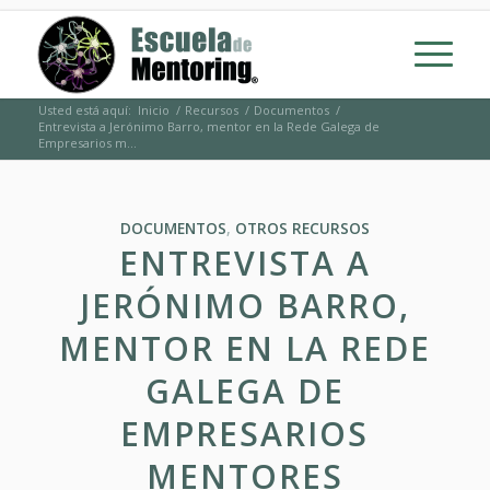
Usted está aquí:
Inicio
/
Recursos
/
Documentos
/
Entrevista a Jerónimo Barro, mentor en la Rede Galega de
Empresarios m...
DOCUMENTOS
,
OTROS RECURSOS
ENTREVISTA A
JERÓNIMO BARRO,
MENTOR EN LA REDE
GALEGA DE
EMPRESARIOS
MENTORES