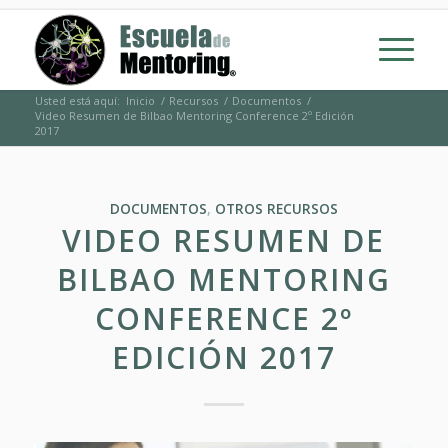
Usted está aquí:
Inicio
/
Recursos
/
Documentos
/
Video Resumen de Bilbao Mentoring Conference 2º Edición
2017
DOCUMENTOS
,
OTROS RECURSOS
VIDEO RESUMEN DE
BILBAO MENTORING
CONFERENCE 2º
EDICIÓN 2017