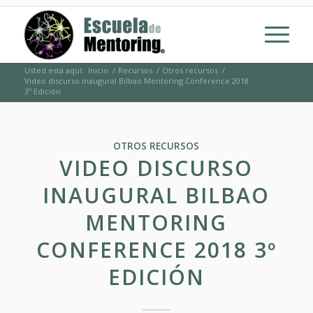
Usted está aquí:
Inicio
/
Recursos
/
Otros recursos
/
Video discurso inaugural Bilbao Mentoring Conference 2018
3º Edición
OTROS RECURSOS
VIDEO DISCURSO
INAUGURAL BILBAO
MENTORING
CONFERENCE 2018 3º
EDICIÓN