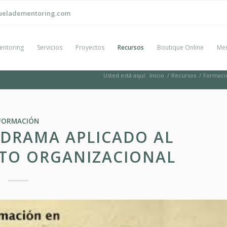
ueladementoring.com
entoring
Servicios
Proyectos
Recursos
Boutique Online
Men
Usted está aquí:
Inicio
/
Recursos
/
Formaci
FORMACIÓN
ODRAMA APLICADO AL
TO ORGANIZACIONAL