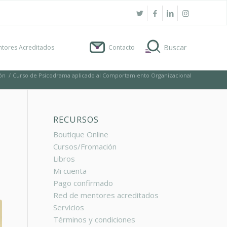
tores Acreditados
Contacto
ón
/
Curso de Psicodrama aplicado al Comportamiento Organizacional
RECURSOS
Boutique Online
Cursos/Fromación
Libros
Mi cuenta
Pago confirmado
Red de mentores acreditados
Servicios
Términos y condiciones