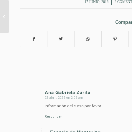
/
/
17 JUNIO, 2016
2 COMENT
El cambio
organizacional a
Compar
traves del Psicodrama
Ana Gabriela Zurita
23 abril, 2026 en 2:05 am
Dice:
Información del curso por favor
Responder
Escuela de Mentoring