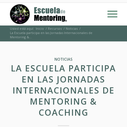
Usted está aquí:
Inicio
/
Recursos
/
Noticias
/
La Escuela participa en las Jornadas Internacionales de
Mentoring &...
NOTICIAS
LA ESCUELA PARTICIPA
EN LAS JORNADAS
INTERNACIONALES DE
MENTORING &
COACHING