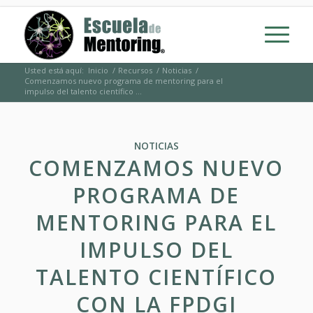
Usted está aquí:
Inicio
/
Recursos
/
Noticias
/
Comenzamos nuevo programa de mentoring para el
impulso del talento científico ...
NOTICIAS
COMENZAMOS NUEVO
PROGRAMA DE
MENTORING PARA EL
IMPULSO DEL
TALENTO CIENTÍFICO
CON LA FPDGI