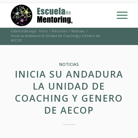
Usted está aquí:
Inicio
/
Recursos
/
Noticias
/
Inicia su andadura la Unidad de Coaching y Genero de
AECOP
NOTICIAS
INICIA SU ANDADURA
LA UNIDAD DE
COACHING Y GENERO
DE AECOP