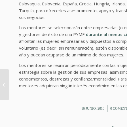
Eslovaquia, Eslovenia, España, Grecia, Hungría, Irlanda
Turquía, para ofrecerles asesoramiento, apoyo y trans
sus negocios.
Los mentores se seleccionarán entre empresarias (o e
y gestores de éxito de una PYME
durante al menos c
afrontan las mujeres empresarias y dispuestos a compar
voluntario (es decir, sin remuneración), estén disponib
año y puedan ocuparse de un mínimo de dos mujeres.
Los mentores se reunirán periódicamente con las mujere
estrategia sobre la gestión de sus empresas, asimismo 
Equipos de alto
conocimientos, destrezas y confianza/mentalidad. Para 
rendimiento por Pablo
mentores adquieran ningún interés económico en las e
Herreros Ubalde
/
/
16 JUNIO, 2016
0 COMENT