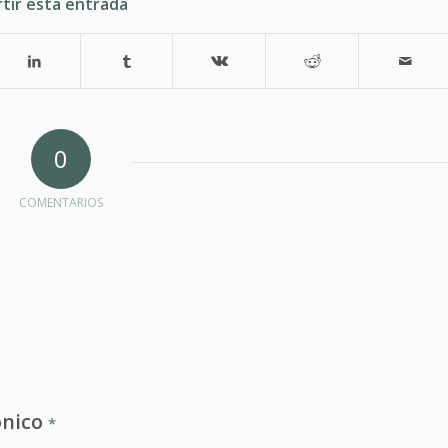
tir esta entrada
0
COMENTARIOS
ónico
*