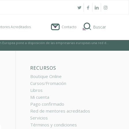
tores Acreditados
Contacto
n Europea pone a disposición de las empresarias europeas una red d...
RECURSOS
Boutique Online
Cursos/Fromación
Libros
Mi cuenta
Pago confirmado
Red de mentores acreditados
Servicios
Términos y condiciones