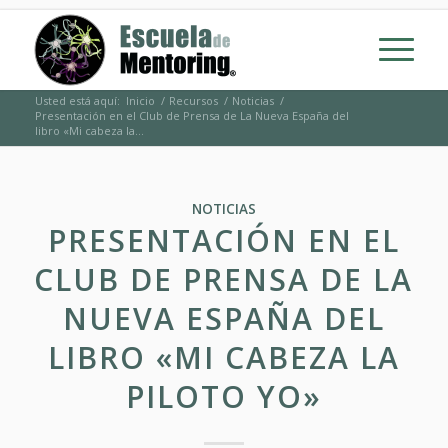
Usted está aquí:
Inicio
/
Recursos
/
Noticias
/
Presentación en el Club de Prensa de La Nueva España del
libro «Mi cabeza la...
NOTICIAS
PRESENTACIÓN EN EL
CLUB DE PRENSA DE LA
NUEVA ESPAÑA DEL
LIBRO «MI CABEZA LA
PILOTO YO»