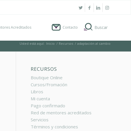
tores Acreditados
Contacto
Usted está aquí:
Inicio
/
Recursos
/
adaptación al cambio
RECURSOS
Boutique Online
Cursos/Fromación
Libros
Mi cuenta
Pago confirmado
Red de mentores acreditados
Servicios
Términos y condiciones