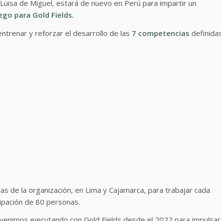
a Luisa de Miguel, estará de nuevo en Perú para impartir un
go para Gold Fields.
ntrenar y reforzar el desarrollo de las
7 competencias
definida
nas de la organización, en Lima y Cajamarca, para trabajar cada
ipación de 80 personas.
 venimos ejecutando con Gold Fields desde el 2022 para impulsar