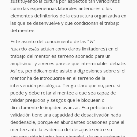
sustituyendo la cultura por aspectos tan variopintos
como las experiencias laborales anteriores o los
elementos definitorios de la estructura organizativa en
las que se desenvuelve y que condicionan el trabajo
del mentee.
Este asunto del conocimiento de las “
VI”
(c
ua
n
do
est
ás
a
ctúan como claros limitadores)
en el
trabajo del mentor es terreno abonado para un
amplísimo -y a veces parece que interminable- debate.
Así es, periódicamente asisto a digresiones sobre si el
mentor ha de introducirse en el terreno de la
intervención psicológica. Tengo claro que no, pero sí
puede y debe retar al mentee a que sea capaz de
validar prejuicios y sesgos que le bloquean o
directamente le impiden avanzar. Esa petición de
validación tiene una capacidad de desactivación nada
desdeñable, porque en abundantes ocasiones pone al
mentee ante la evidencia del desajuste entre su
conversación interior (por ejemplo) y lo que realmente