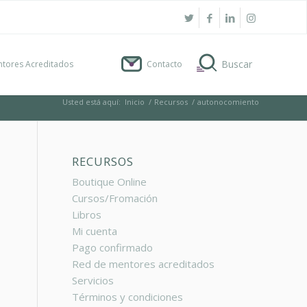
tores Acreditados
Contacto
Usted está aquí:
Inicio
/
Recursos
/
autonocomiento
RECURSOS
Boutique Online
Cursos/Fromación
Libros
Mi cuenta
Pago confirmado
Red de mentores acreditados
Servicios
Términos y condiciones