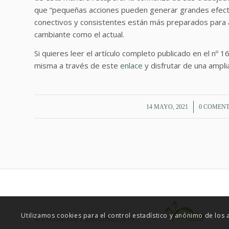
que “pequeñas acciones pueden generar grandes efecto
conectivos y consistentes están más preparados para a
cambiante como el actual.
Si quieres leer el artículo completo publicado en el nº 
misma a través de este
enlace
y disfrutar de una ampl
/
/
14 MAYO, 2021
0 COMEN
Utilizamos cookies para el control estadístico y anónimo de los
© ESCUELA DE MENTORING 2015