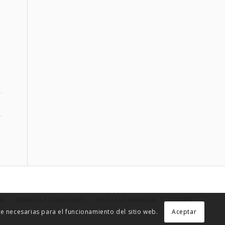
AL
TÉRMINOS Y CONDICIONES
POLÍTICA DE PRIVACIDAD
COOKIES
 necesarias para el funcionamiento del sitio web.
Aceptar