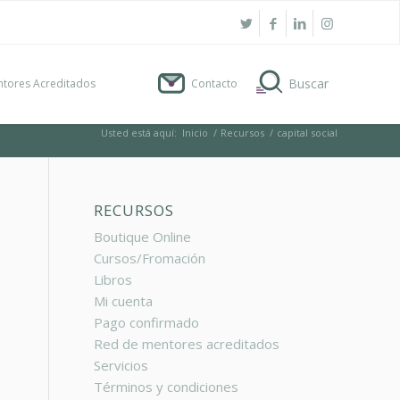
tores Acreditados
Contacto
Usted está aquí:
Inicio
/
Recursos
/
capital social
RECURSOS
Boutique Online
Cursos/Fromación
Libros
Mi cuenta
Pago confirmado
Red de mentores acreditados
Servicios
Términos y condiciones