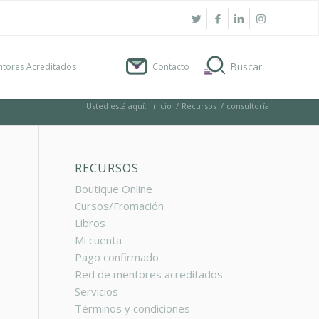
tores Acreditados
Contacto
Usted está aquí:
Inicio
/
Recursos
/
consultoría
RECURSOS
Boutique Online
Cursos/Fromación
Libros
Mi cuenta
Pago confirmado
Red de mentores acreditados
Servicios
Términos y condiciones