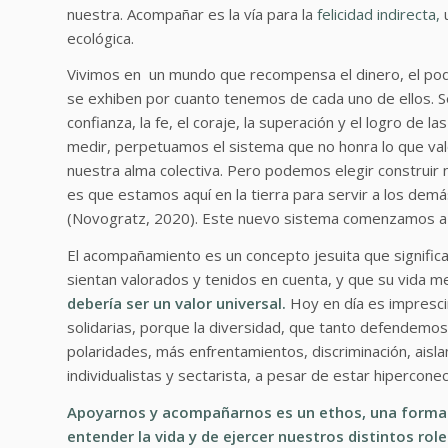
nuestra. Acompañar es la vía para la
felicidad indirecta,
u
ecológica.
Vivimos en un mundo que recompensa el dinero, el poder 
se exhiben por cuanto tenemos de cada uno de ellos. Se 
confianza, la fe, el coraje, la superación y el logro de
medir, perpetuamos el sistema que no honra lo que va
nuestra alma colectiva. Pero podemos elegir construi
es que estamos aquí en la tierra para servir a los demá
(Novogratz, 2020). Este nuevo sistema comenzamos a c
El acompañamiento es un concepto jesuita que signific
sientan valorados y tenidos en cuenta, y que su vida m
debería ser un valor universal.
Hoy en día es impresci
solidarias, porque la diversidad, que tanto defendem
polaridades, más enfrentamientos, discriminación, aisl
individualistas y sectarista, a pesar de estar hiperco
Apoyarnos y acompañarnos es un ethos, una forma 
entender la vida y de ejercer nuestros distintos role