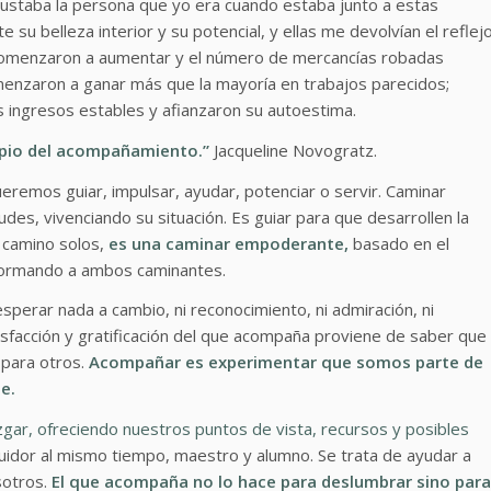
gustaba la persona que yo era cuando estaba junto a estas
su belleza interior y su potencial, y ellas me devolvían el reflej
comenzaron a aumentar y el número de mercancías robadas
menzaron a ganar más que la mayoría en trabajos parecidos;
s ingresos estables y afianzaron su autoestima.
cipio del acompañamiento.”
Jacqueline Novogratz
.
eremos guiar, impulsar, ayudar, potenciar o servir. Caminar
udes, vivenciando su situación. Es guiar para que desarrollen la
l camino solos,
es una caminar empoderante,
basado en el
sformando a ambos caminantes.
sperar nada a cambio, ni reconocimiento, ni admiración, ni
atisfacción y gratificación del que acompaña proviene de saber que
 para otros.
Acompañar es experimentar que somos parte de
e.
zgar, ofreciendo nuestros puntos de vista, recursos y posibles
uidor al mismo tiempo, maestro y alumno. Se trata de ayudar a
sotros.
El que acompaña no lo hace para deslumbrar sino para