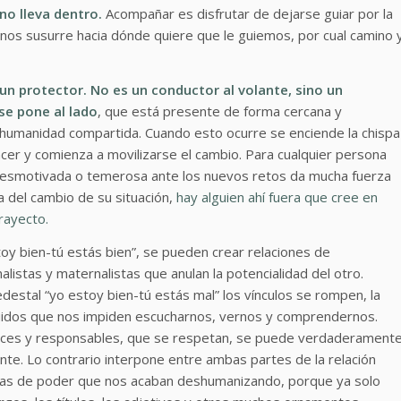
no lleva dentro.
Acompañar es disfrutar de dejarse guiar por la
e nos susurre hacia dónde quiere que le guiemos, por cual camino 
un protector. No es un conductor al volante, sino un
 se pone al lado
, que está presente de forma cercana y
 humanidad compartida. Cuando esto ocurre se enciende la chispa
 hacer y comienza a movilizarse el cambio. Para cualquier persona
 desmotivada o temerosa ante los nuevos retos da mucha fuerza
a del cambio de su situación,
hay alguien ahí fuera que cree en
trayecto.
estoy bien-tú estás bien”, se pueden crear relaciones de
listas y maternalistas que anulan la potencialidad del otro.
stal “yo estoy bien-tú estás mal” los vínculos se rompen, la
ruidos que nos impiden escucharnos, vernos y comprendernos.
paces y responsables, que se respetan, se puede verdaderament
. Lo contrario interpone entre ambas partes de la relación
etrías de poder que nos acaban deshumanizando, porque ya solo