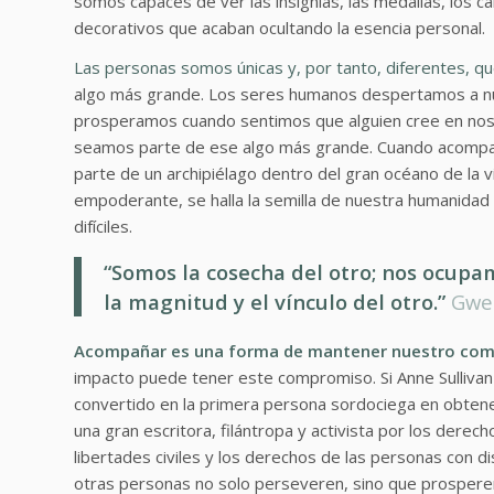
somos capaces de ver las insignias, las medallas, los c
decorativos que acaban ocultando la esencia personal.
Las personas somos únicas y, por tanto, diferentes, 
algo más grande. Los seres humanos despertamos a nu
prosperamos cuando sentimos que alguien cree en noso
seamos parte de ese algo más grande. Cuando acompañ
parte de un archipiélago dentro del gran océano de la 
empoderante, se halla la semilla de nuestra humanidad 
difíciles.
“Somos la cosecha del otro; nos ocup
la magnitud y el vínculo del otro.”
Gwen
Acompañar es una forma de mantener nuestro compr
impacto puede tener este compromiso. Si Anne Sullivan
convertido en la primera persona sordociega en obtener
una gran escritora, filántropa y activista por los derec
libertades civiles y los derechos de las personas con d
otras personas no solo perseveren, sino que prosperen. S