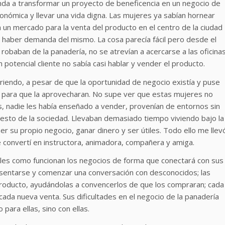
da a transformar un proyecto de beneficencia en un negocio de
nómica y llevar una vida digna. Las mujeres ya sabían hornear
a un mercado para la venta del producto en el centro de la ciudad
a haber demanda del mismo. La cosa parecía fácil pero desde el
 robaban de la panadería, no se atrevían a acercarse a las oficina
 potencial cliente no sabía casi hablar y vender el producto.
endo, a pesar de que la oportunidad de negocio existía y puse
 para que la aprovecharan. No supe ver que estas mujeres no
as, nadie les había enseñado a vender, provenían de entornos sin
resto de la sociedad. Llevaban demasiado tiempo viviendo bajo la
er su propio negocio, ganar dinero y ser útiles. Todo ello me llev
 convertí en instructora, animadora, compañera y amiga.
les como funcionan los negocios de forma que conectará con sus
resentarse y comenzar una conversación con desconocidos; las
producto, ayudándolas a convencerlos de que los compraran; cada
 cada nueva venta. Sus dificultades en el negocio de la panadería
 para ellas, sino con ellas.