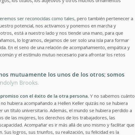
argos, los títulos, los adjetivos y otros muchos ornamentos
queremos ser reconocidas como tales
, pero también pertenecer a
estro potencial, nos activamos y ponemos en marcha y
tros, está a nuestro lado y nos tiende una mano, para que
amos, lo logramos, dejamos de ser solo una isla para formar
vida. En el seno de una relación de acompañamiento, empática y
común y el estímulo mutuo necesario para afrontar los retos
amos mutuamente los unos de los otros; somos
dolyn Brooks.
omiso con el éxito de la otra persona.
Y no sabemos cuánto
 no hubiera acompañando a Hellen Keller quizás no se hubiera
 un título universitario. Además, el mundo se hubiera perdido a
hos de las mujeres, los derechos de los trabajadores, las
iscapacidad. Acompañar es ir más allá de uno mismo y facilitar que
us logros, sus triunfos, su realización, su felicidad es la