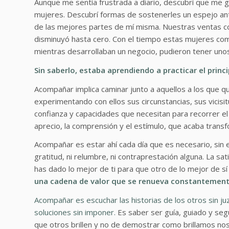
Aunque me sentía frustrada a diario, descubrí que me 
mujeres. Descubrí formas de sostenerles un espejo ante 
de las mejores partes de mí misma. Nuestras ventas 
disminuyó hasta cero. Con el tiempo estas mujeres co
mientras desarrollaban un negocio, pudieron tener uno
Sin saberlo, estaba aprendiendo a practicar el prin
Acompañar implica caminar junto a aquellos a los que qu
experimentando con ellos sus circunstancias, sus vicisit
confianza y capacidades que necesitan para recorrer e
aprecio, la comprensión y el estímulo, que acaba tran
Acompañar es estar ahí cada día que es necesario, sin e
gratitud, ni relumbre, ni contraprestación alguna. La s
has dado lo mejor de ti para que otro de lo mejor de sí
una cadena de valor que se renueva constantement
Acompañar es escuchar las historias de los otros sin ju
soluciones sin imponer.
Es saber ser guía, guiado y seg
que otros brillen y no de demostrar como brillamos no