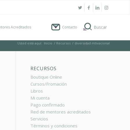
tores Acreditados
Contacto
Usted está aquí:
Inicio
/
Recursos
/
diversidad mtivacional
RECURSOS
Boutique Online
Cursos/Fromación
Libros
Mi cuenta
Pago confirmado
Red de mentores acreditados
Servicios
Términos y condiciones