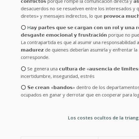
𝗰𝗼𝗻𝗳𝗹𝗶𝗰𝘁𝗼𝘀 porque rompe la comunicación directa y 𝗮𝗹𝗶𝗺𝗲𝗻
desacuerdos no se resuelven entre los interesados y 
diretes» y mensajes indirectos, lo que 𝗽𝗿𝗼𝘃𝗼𝗰𝗮 𝗺𝘂𝗰𝗵𝗮 𝗰𝗼𝗻𝗳
⭕
H
𝗮𝘆 𝗽𝗮𝗿𝘁𝗲𝘀 𝗾𝘂𝗲 𝘀𝗲 𝗰𝗮𝗿𝗴𝗮𝗻 𝗰𝗼𝗻 𝘂𝗻 𝗿𝗼𝗹 𝘆 𝘂𝗻𝗮 𝗿
𝗱𝗲𝘀𝗴𝗮𝘀𝘁𝗲 𝗲𝗺𝗼𝗰𝗶𝗼𝗻𝗮𝗹 𝘆 𝗳𝗿𝘂𝘀𝘁𝗿𝗮𝗰𝗶𝗼́𝗻 p
La contrapartida es que al asumir una responsabilidad ajena 𝗳𝗼𝗺
𝗺𝗮𝗱𝘂𝗿𝗲𝘇 de quienes deberían asumirla y enfrentar
corresponde.
⭕ Se genera una 𝗰𝘂𝗹𝘁𝘂𝗿𝗮 𝗱𝗲 «𝗮𝘂𝘀𝗲𝗻𝗰𝗶𝗮 𝗱𝗲 𝗹í𝗺
incertidumbre, inseguridad, estrés
⭕ 𝗦𝗲 𝗰𝗿𝗲𝗮𝗻 «𝗯𝗮𝗻𝗱𝗼𝘀» dentro de los departame
ocupados en ganar y derrotar que en cooperar para log
Los costes ocultos de la trian