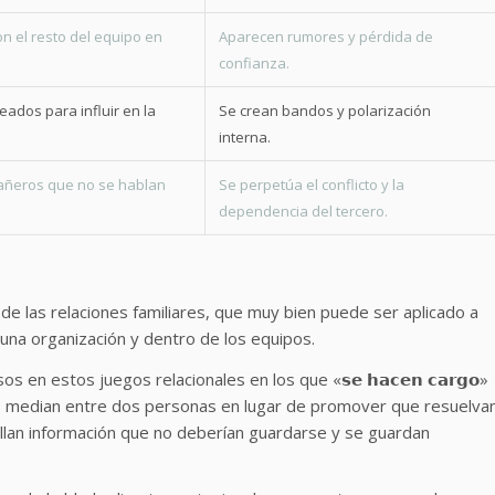
n el resto del equipo en
Aparecen rumores y pérdida de
confianza.
eados para influir en la
Se crean bandos y polarización
interna.
añeros que no se hablan
Se perpetúa el conflicto y la
dependencia del tercero.
de las relaciones familiares, que muy bien puede ser aplicado a
una organización y dentro de los equipos.
n estos juegos relacionales en los que «𝘀𝗲 𝗵𝗮𝗰𝗲𝗻 𝗰𝗮𝗿𝗴𝗼»
𝗮𝗯𝗶𝗹𝗶𝗱𝗮𝗱: median entre dos personas en lugar de promover que resuelva
callan información que no deberían guardarse y se guardan