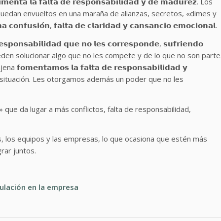
𝗮 𝗹𝗮 𝗳𝗮𝗹𝘁𝗮 𝗱𝗲 𝗿𝗲𝘀𝗽𝗼𝗻𝘀𝗮𝗯𝗶𝗹𝗶𝗱𝗮𝗱 𝘆 𝗱𝗲 𝗺𝗮𝗱𝘂𝗿𝗲𝘇. Los
quedan envueltos en una maraña de alianzas, secretos, «dimes y
𝘂𝘀𝗶𝗼́𝗻, 𝗳𝗮𝗹𝘁𝗮 𝗱𝗲 𝗰𝗹𝗮𝗿𝗶𝗱𝗮𝗱 𝘆 𝗰𝗮𝗻𝘀𝗮𝗻𝗰𝗶𝗼 𝗲𝗺𝗼𝗰𝗶𝗼𝗻𝗮𝗹.
𝘀𝗽𝗼𝗻𝘀𝗮𝗯𝗶𝗹𝗶𝗱𝗮𝗱 𝗾𝘂𝗲 𝗻𝗼 𝗹𝗲𝘀 𝗰𝗼𝗿𝗿𝗲𝘀𝗽𝗼𝗻𝗱𝗲, 𝘀𝘂𝗳𝗿𝗶𝗲𝗻𝗱𝗼
orque no pueden solucionar algo que no les compete y de lo que no son parte
𝗻𝘁𝗮𝗺𝗼𝘀 𝗹𝗮 𝗳𝗮𝗹𝘁𝗮 𝗱𝗲 𝗿𝗲𝘀𝗽𝗼𝗻𝘀𝗮𝗯𝗶𝗹𝗶𝗱𝗮𝗱 𝘆
 la situación. Les otorgamos además un poder que no les
𝗶𝘁𝗲𝘀» que da lugar a más conflictos, falta de responsabilidad,
ntos, los equipos y las empresas, lo que ocasiona que estén más
rar juntos.
gulación en la empresa