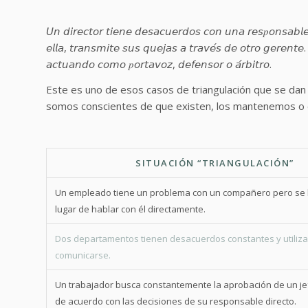
𝘜𝘯 𝘥𝘪𝘳𝘦𝘤𝘵𝘰𝘳 𝘵𝘪𝘦𝘯𝘦 𝘥𝘦𝘴𝘢𝘤𝘶𝘦𝘳𝘥𝘰𝘴 𝘤𝘰𝘯 𝘶𝘯𝘢 𝘳𝘦𝘴𝑝𝘰𝘯𝘴𝘢𝘣𝘭
𝘦𝘭𝘭𝘢, 𝘵𝘳𝘢𝘯𝘴𝘮𝘪𝘵𝘦 𝘴𝘶𝘴 𝘲𝘶𝘦𝘫𝘢𝘴 𝘢 𝘵𝘳𝘢𝘷𝘦́𝘴 𝘥𝘦 𝘰𝘵𝘳𝘰 𝘨𝘦𝘳𝘦𝘯𝘵
𝘢𝘤𝘵𝘶𝘢𝘯𝘥𝘰 𝘤𝘰𝘮𝘰 𝑝𝘰𝘳𝘵𝘢𝘷𝘰𝘻, 𝘥𝘦𝘧𝘦𝘯𝘴𝘰𝘳 𝘰 𝘢́𝘳𝘣𝘪𝘵𝘳𝘰.
Este es uno de esos casos de triangulación que se dan
somos conscientes de que existen, los mantenemos o
SITUACIÓN “TRIANGULACIÓN”
Un empleado tiene un problema con un compañero pero se l
lugar de hablar con él directamente.
Dos departamentos tienen desacuerdos constantes y utili
comunicarse.
Un trabajador busca constantemente la aprobación de un je
de acuerdo con las decisiones de su responsable directo.