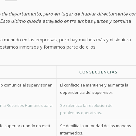
𝘦 𝘥𝘦 𝘥𝘦𝑝𝘢𝘳𝘵𝘢𝘮𝘦𝘯𝘵𝘰, 𝑝𝘦𝘳𝘰 𝘦𝘯 𝘭𝘶𝘨𝘢𝘳 𝘥𝘦 𝘩𝘢𝘣𝘭𝘢𝘳 𝘥𝘪𝘳𝘦𝘤𝘵𝘢𝘮𝘦𝘯𝘵𝘦 𝘤𝘰
. 𝘌𝘴𝘵𝘦 𝘶́𝘭𝘵𝘪𝘮𝘰 𝘲𝘶𝘦𝘥𝘢 𝘢𝘵𝘳𝘢𝑝𝘢𝘥𝘰 𝘦𝘯𝘵𝘳𝘦 𝘢𝘮𝘣𝘢𝘴 𝑝𝘢𝘳𝘵𝘦𝘴 𝘺 𝘵𝘦𝘳𝘮𝘪𝘯𝘢
 a menudo en las empresas, pero hay muchos más y ni siquiera
 estamos inmersos y formamos parte de ellos
CONSECUENCIAS
o comunica al supervisor en
El conflicto se mantiene y aumenta la
dependencia del supervisor.
zan a Recursos Humanos para
Se ralentiza la resolución de
problemas operativos.
fe superior cuando no está
Se debilita la autoridad de los mandos
intermedios.