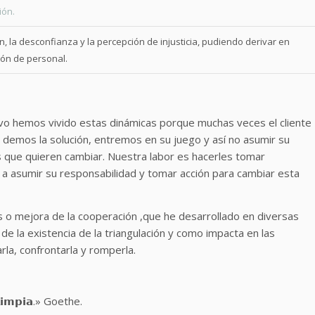
ión.
, la desconfianza y la percepción de injusticia, pudiendo derivar en
ión de personal.
vo hemos vivido estas dinámicas porque muchas veces el cliente
 demos la solución, entremos en su juego y así no asumir su
s que quieren cambiar. Nuestra labor es hacerles tomar
s a asumir su responsabilidad y tomar acción para cambiar esta
 o mejora de la cooperación ,que he desarrollado en diversas
e la existencia de la triangulación y como impacta en las
rla, confrontarla y romperla.
𝗮́ 𝗹𝗶𝗺𝗽𝗶𝗮.» Goethe.