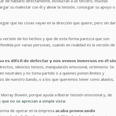
gar de hablarlo directamente, involucran a un tercero, muchas
argar su malestar con él y aliviar la tensión, conseguir su apoyo o
guir que las cosas vayan en la dirección que quiere, pero sin dar
su versión de los hechos y que de esta forma parezca que son
efendida por varias personas, cuando en realidad es la versión de
𝗲𝘀 𝗱𝗶𝗳í𝗰𝗶𝗹 𝗱𝗲 𝗱𝗲𝘁𝗲𝗰𝘁𝗮𝗿 𝘆 𝗻𝗼𝘀 𝘃𝗲𝗺𝗼𝘀 𝗶𝗻𝗺𝗲𝗿𝘀𝗼𝘀 𝗲𝗻 𝗲́𝗹 𝘀𝗶𝗻
 indirectos, silencios tensos, manipulación emocional, victimismo. Se
en neutrales y no toma partido o a quienes ponen límites y
 los de nuestro bando, o a los que queremos tener como aliados,
 Murray Bowen, porque ayuda a liberar tensión emocional y, de
 que no se aprecian a simple vista:
 de operar en la empresa 𝗮𝗰𝗮𝗯𝗮 𝗽𝗿𝗼𝘃𝗼𝗰𝗮𝗻𝗱𝗼