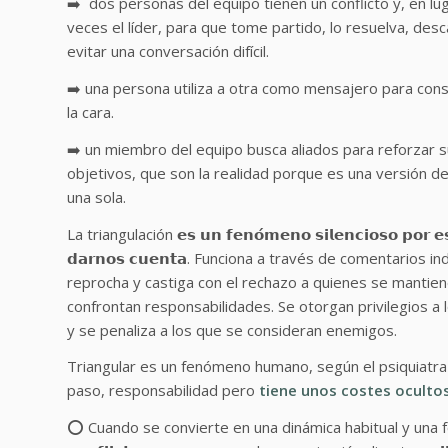
➡️ dos personas del equipo tienen un conflicto y, en lu
veces el líder, para que tome partido, lo resuelva, desc
evitar una conversación difícil.
➡️ una persona utiliza a otra como mensajero para conse
la cara.
➡️ un miembro del equipo busca aliados para reforzar 
objetivos, que son la realidad porque es una versión d
una sola.
La triangulación 𝗲𝘀 𝘂𝗻 𝗳𝗲𝗻𝗼́𝗺𝗲𝗻𝗼 𝘀𝗶𝗹𝗲𝗻𝗰𝗶𝗼𝘀𝗼 𝗽𝗼𝗿 𝗲𝘀𝗼 
𝗱𝗮𝗿𝗻𝗼𝘀 𝗰𝘂𝗲𝗻𝘁𝗮. Funciona a través de comentarios
reprocha y castiga con el rechazo a quienes se mantien
confrontan responsabilidades. Se otorgan privilegios a
y se penaliza a los que se consideran enemigos.
Triangular es un fenómeno humano, según el psiquiatra
paso, responsabilidad pero
tiene unos costes ocultos
⭕ Cuando se convierte en una dinámica habitual y una forma