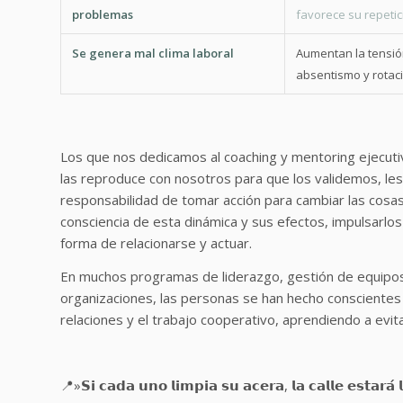
problemas
favorece su repetic
Se genera mal clima laboral
Aumentan la tensión
absentismo y rotac
Los que nos dedicamos al coaching y mentoring ejecuti
las reproduce con nosotros para que los validemos, les
responsabilidad de tomar acción para cambiar las cosa
consciencia de esta dinámica y sus efectos, impulsarlo
forma de relacionarse y actuar.
En muchos programas de liderazgo, gestión de equipos
organizaciones, las personas se han hecho conscientes d
relaciones y el trabajo cooperativo, aprendiendo a evita
📍»𝗦𝗶 𝗰𝗮𝗱𝗮 𝘂𝗻𝗼 𝗹𝗶𝗺𝗽𝗶𝗮 𝘀𝘂 𝗮𝗰𝗲𝗿𝗮, 𝗹𝗮 𝗰𝗮𝗹𝗹𝗲 𝗲𝘀𝘁𝗮𝗿