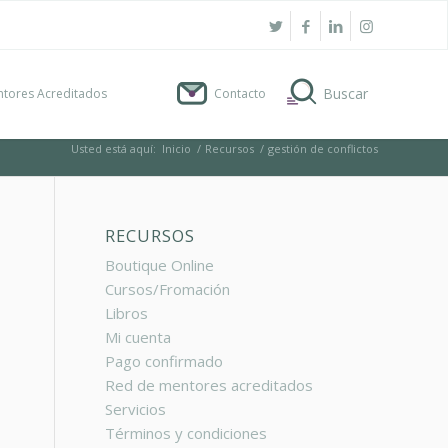
tores Acreditados
Contacto
Usted está aquí:
Inicio
/
Recursos
/
gestión de conflictos
RECURSOS
Boutique Online
Cursos/Fromación
Libros
E
Mi cuenta
Pago confirmado
Red de mentores acreditados
Servicios
Términos y condiciones