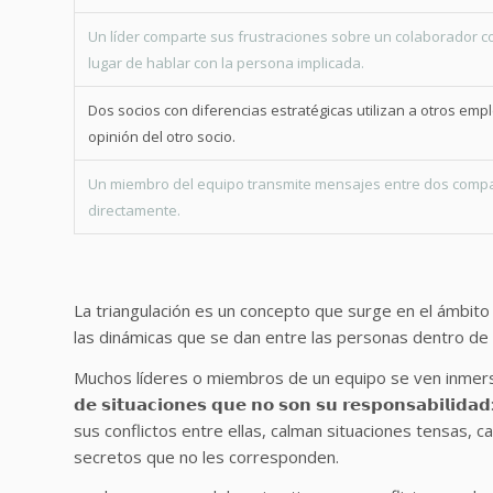
Un líder comparte sus frustraciones sobre un colaborador co
lugar de hablar con la persona implicada.
Dos socios con diferencias estratégicas utilizan a otros empl
opinión del otro socio.
Un miembro del equipo transmite mensajes entre dos comp
directamente.
La triangulación es un concepto que surge en el ámbito 
las dinámicas que se dan entre las personas dentro de 
Muchos líderes o miembros de un equipo se ven inmersos e
𝗱𝗲 𝘀𝗶𝘁𝘂𝗮𝗰𝗶𝗼𝗻𝗲𝘀 𝗾𝘂𝗲 𝗻𝗼 𝘀𝗼𝗻 𝘀𝘂 𝗿𝗲𝘀𝗽𝗼𝗻
sus conflictos entre ellas, calman situaciones tensas, 
secretos que no les corresponden.