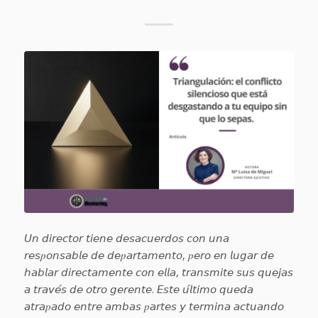
𝘜𝘯 𝘥𝘪𝘳𝘦𝘤𝘵𝘰𝘳 𝘵𝘪𝘦𝘯𝘦 𝘥𝘦𝘴𝘢𝘤𝘶𝘦𝘳𝘥𝘰𝘴 𝘤𝘰𝘯 𝘶𝘯𝘢
𝘳𝘦𝘴𝑝𝘰𝘯𝘴𝘢𝘣𝘭𝘦 𝘥𝘦 𝘥𝘦𝑝𝘢𝘳𝘵𝘢𝘮𝘦𝘯𝘵𝘰, 𝑝𝘦𝘳𝘰 𝘦𝘯 𝘭𝘶𝘨𝘢𝘳 𝘥𝘦
𝘩𝘢𝘣𝘭𝘢𝘳 𝘥𝘪𝘳𝘦𝘤𝘵𝘢𝘮𝘦𝘯𝘵𝘦 𝘤𝘰𝘯 𝘦𝘭𝘭𝘢, 𝘵𝘳𝘢𝘯𝘴𝘮𝘪𝘵𝘦 𝘴𝘶𝘴 𝘲𝘶𝘦𝘫𝘢𝘴
𝘢 𝘵𝘳𝘢𝘷𝘦́𝘴 𝘥𝘦 𝘰𝘵𝘳𝘰 𝘨𝘦𝘳𝘦𝘯𝘵𝘦. 𝘌𝘴𝘵𝘦 𝘶́𝘭𝘵𝘪𝘮𝘰 𝘲𝘶𝘦𝘥𝘢
𝘢𝘵𝘳𝘢𝑝𝘢𝘥𝘰 𝘦𝘯𝘵𝘳𝘦 𝘢𝘮𝘣𝘢𝘴 𝑝𝘢𝘳𝘵𝘦𝘴 𝘺 𝘵𝘦𝘳𝘮𝘪𝘯𝘢 𝘢𝘤𝘵𝘶𝘢𝘯𝘥𝘰