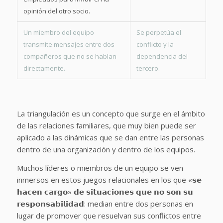
opinión del otro socio.
Un miembro del equipo
Se perpetúa el
transmite mensajes entre dos
conflicto y la
compañeros que no se hablan
dependencia del
directamente.
tercero.
La triangulación es un concepto que surge en el ámbito
de las relaciones familiares, que muy bien puede ser
aplicado a las dinámicas que se dan entre las personas
dentro de una organización y dentro de los equipos.
Muchos líderes o miembros de un equipo se ven
inmersos en estos juegos relacionales en los que «𝘀𝗲
𝗵𝗮𝗰𝗲𝗻 𝗰𝗮𝗿𝗴𝗼» 𝗱𝗲 𝘀𝗶𝘁𝘂𝗮𝗰𝗶𝗼𝗻𝗲𝘀 𝗾𝘂𝗲 𝗻𝗼 𝘀𝗼𝗻 𝘀𝘂
𝗿𝗲𝘀𝗽𝗼𝗻𝘀𝗮𝗯𝗶𝗹𝗶𝗱𝗮𝗱: median entre dos personas en
lugar de promover que resuelvan sus conflictos entre