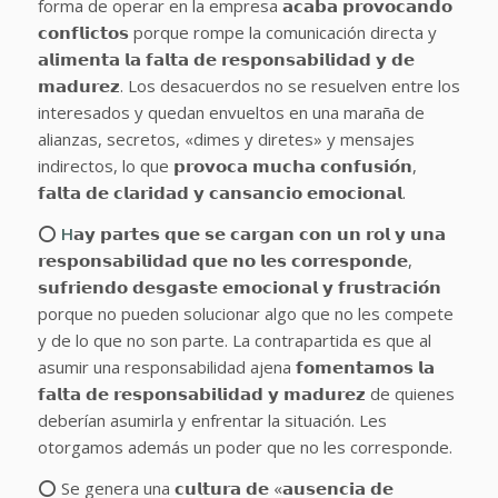
forma de operar en la empresa 𝗮𝗰𝗮𝗯𝗮 𝗽𝗿𝗼𝘃𝗼𝗰𝗮𝗻𝗱𝗼
𝗰𝗼𝗻𝗳𝗹𝗶𝗰𝘁𝗼𝘀 porque rompe la comunicación directa y
𝗮𝗹𝗶𝗺𝗲𝗻𝘁𝗮 𝗹𝗮 𝗳𝗮𝗹𝘁𝗮 𝗱𝗲 𝗿𝗲𝘀𝗽𝗼𝗻𝘀𝗮𝗯𝗶𝗹𝗶𝗱𝗮𝗱 𝘆 𝗱𝗲
𝗺𝗮𝗱𝘂𝗿𝗲𝘇. Los desacuerdos no se resuelven entre los
interesados y quedan envueltos en una maraña de
alianzas, secretos, «dimes y diretes» y mensajes
indirectos, lo que 𝗽𝗿𝗼𝘃𝗼𝗰𝗮 𝗺𝘂𝗰𝗵𝗮 𝗰𝗼𝗻𝗳𝘂𝘀𝗶𝗼́𝗻,
𝗳𝗮𝗹𝘁𝗮 𝗱𝗲 𝗰𝗹𝗮𝗿𝗶𝗱𝗮𝗱 𝘆 𝗰𝗮𝗻𝘀𝗮𝗻𝗰𝗶𝗼 𝗲𝗺𝗼𝗰𝗶𝗼𝗻𝗮𝗹.
⭕
H
𝗮𝘆 𝗽𝗮𝗿𝘁𝗲𝘀 𝗾𝘂𝗲 𝘀𝗲 𝗰𝗮𝗿𝗴𝗮𝗻 𝗰𝗼𝗻 𝘂𝗻 𝗿𝗼𝗹 𝘆 𝘂𝗻𝗮
𝗿𝗲𝘀𝗽𝗼𝗻𝘀𝗮𝗯𝗶𝗹𝗶𝗱𝗮𝗱 𝗾𝘂𝗲 𝗻𝗼 𝗹𝗲𝘀 𝗰𝗼𝗿𝗿𝗲𝘀𝗽𝗼𝗻𝗱𝗲,
𝘀𝘂𝗳𝗿𝗶𝗲𝗻𝗱𝗼 𝗱𝗲𝘀𝗴𝗮𝘀𝘁𝗲 𝗲𝗺𝗼𝗰𝗶𝗼𝗻𝗮𝗹 𝘆 𝗳𝗿𝘂𝘀𝘁𝗿𝗮𝗰𝗶𝗼́𝗻
porque no pueden solucionar algo que no les compete
y de lo que no son parte. La contrapartida es que al
asumir una responsabilidad ajena 𝗳𝗼𝗺𝗲𝗻𝘁𝗮𝗺𝗼𝘀 𝗹𝗮
𝗳𝗮𝗹𝘁𝗮 𝗱𝗲 𝗿𝗲𝘀𝗽𝗼𝗻𝘀𝗮𝗯𝗶𝗹𝗶𝗱𝗮𝗱 𝘆 𝗺𝗮𝗱𝘂𝗿𝗲𝘇 de quienes
deberían asumirla y enfrentar la situación. Les
otorgamos además un poder que no les corresponde.
⭕ Se genera una 𝗰𝘂𝗹𝘁𝘂𝗿𝗮 𝗱𝗲 «𝗮𝘂𝘀𝗲𝗻𝗰𝗶𝗮 𝗱𝗲