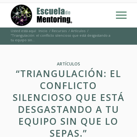
Usted está aquí:
Inicio
/
Recursos
/
Artículos
/
“Triangulación: el conflicto silencioso que está desgastando a
tu equipo sin...
ARTÍCULOS
“TRIANGULACIÓN: EL
CONFLICTO
SILENCIOSO QUE ESTÁ
DESGASTANDO A TU
EQUIPO SIN QUE LO
SEPAS.”