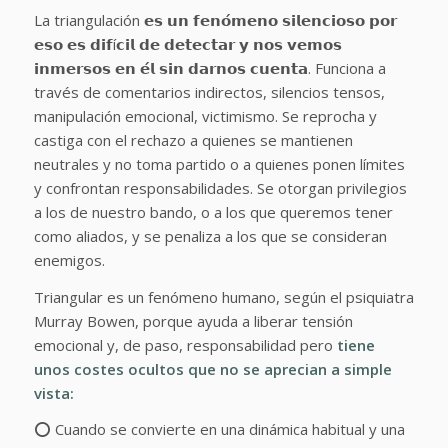
La triangulación 𝗲𝘀 𝘂𝗻 𝗳𝗲𝗻𝗼́𝗺𝗲𝗻𝗼 𝘀𝗶𝗹𝗲𝗻𝗰𝗶𝗼𝘀𝗼 𝗽𝗼𝗿
𝗲𝘀𝗼 𝗲𝘀 𝗱𝗶𝗳í𝗰𝗶𝗹 𝗱𝗲 𝗱𝗲𝘁𝗲𝗰𝘁𝗮𝗿 𝘆 𝗻𝗼𝘀 𝘃𝗲𝗺𝗼𝘀
𝗶𝗻𝗺𝗲𝗿𝘀𝗼𝘀 𝗲𝗻 𝗲́𝗹 𝘀𝗶𝗻 𝗱𝗮𝗿𝗻𝗼𝘀 𝗰𝘂𝗲𝗻𝘁𝗮. Funciona a
través de comentarios indirectos, silencios tensos,
manipulación emocional, victimismo. Se reprocha y
castiga con el rechazo a quienes se mantienen
neutrales y no toma partido o a quienes ponen límites
y confrontan responsabilidades. Se otorgan privilegios
a los de nuestro bando, o a los que queremos tener
como aliados, y se penaliza a los que se consideran
enemigos.
Triangular es un fenómeno humano, según el psiquiatra
Murray Bowen, porque ayuda a liberar tensión
emocional y, de paso, responsabilidad pero
tiene
unos costes ocultos que no se aprecian a simple
vista:
⭕ Cuando se convierte en una dinámica habitual y una