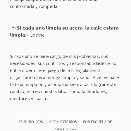
confrontarla y romperla.
📍»𝗦𝗶 𝗰𝗮𝗱𝗮 𝘂𝗻𝗼 𝗹𝗶𝗺𝗽𝗶𝗮 𝘀𝘂 𝗮𝗰𝗲𝗿𝗮, 𝗹𝗮 𝗰𝗮𝗹𝗹𝗲 𝗲𝘀𝘁𝗮𝗿𝗮́
𝗹𝗶𝗺𝗽𝗶𝗮.» Goethe.
Si cada uno se hace cargo de sus problemas, sus
necesidades, sus conflictos y responsabilidades y no
entra o permite el juego de la triangulación la
organización será un lugar limpio y sano. A veces hace
falta un empujón y acompañamiento para lograr este
cambio, esa es nuestra labor como facilitadores,
mentores y coach.
/
/
25 JUNIO, 2026
0 COMENTARIOS
POR
ESCUELA DE
MENTORING