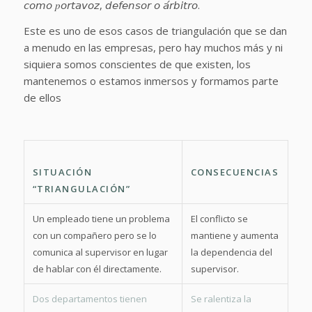
𝘤𝘰𝘮𝘰 𝑝𝘰𝘳𝘵𝘢𝘷𝘰𝘻, 𝘥𝘦𝘧𝘦𝘯𝘴𝘰𝘳 𝘰 𝘢́𝘳𝘣𝘪𝘵𝘳𝘰.
Este es uno de esos casos de triangulación que se dan
a menudo en las empresas, pero hay muchos más y ni
siquiera somos conscientes de que existen, los
mantenemos o estamos inmersos y formamos parte
de ellos
SITUACIÓN
CONSECUENCIAS
“TRIANGULACIÓN”
Un empleado tiene un problema
El conflicto se
con un compañero pero se lo
mantiene y aumenta
comunica al supervisor en lugar
la dependencia del
de hablar con él directamente.
supervisor.
Dos departamentos tienen
Se ralentiza la