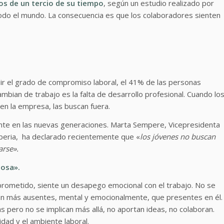
os de un tercio de su tiempo
, según un estudio realizado por
do el mundo. La consecuencia es que los colaboradores sienten
r el grado de compromiso laboral, el 41% de las personas
mbian de trabajo es la falta de desarrollo profesional. Cuando lo
en la empresa, las buscan fuera.
nte en las nuevas generaciones. Marta Sempere, Vicepresidenta
beria, ha declarado recientemente que «
los jóvenes no buscan
arse».
iosa».
prometido, siente un desapego emocional con el trabajo. No se
tán más ausentes, mental y emocionalmente, que presentes en él
s pero no se implican más allá, no aportan ideas, no colaboran.
idad y el ambiente laboral.