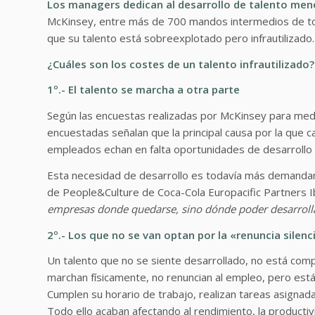
Los managers dedican al desarrollo de talento men
McKinsey, entre más de 700 mandos intermedios de to
que su talento está sobreexplotado pero infrautilizado.
¿Cuáles son los costes de un talento infrautilizado?
1º.- El talento se marcha a otra parte
Según las encuestas realizadas por McKinsey para medi
encuestadas señalan que la principal causa por la que ca
empleados echan en falta oportunidades de desarrollo 
Esta necesidad de desarrollo es todavía más demanda
de People&Culture de Coca-Cola Europacific Partners I
empresas donde quedarse, sino dónde poder desarroll
2º.- Los que no se van optan por la «renuncia silenc
Un talento que no se siente desarrollado, no está com
marchan físicamente, no renuncian al empleo, pero es
Cumplen su horario de trabajo, realizan tareas asignada
Todo ello acaban afectando al rendimiento, la productiv