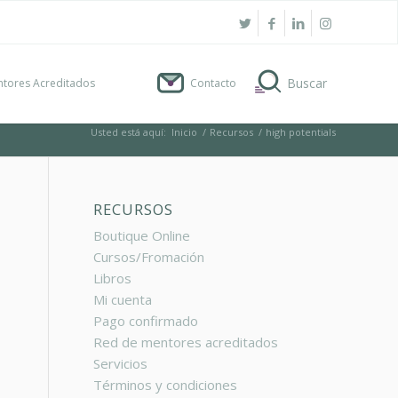
tores Acreditados
Contacto
Usted está aquí:
Inicio
/
Recursos
/
high potentials
RECURSOS
Boutique Online
Cursos/Fromación
Libros
Mi cuenta
Pago confirmado
Red de mentores acreditados
Servicios
Términos y condiciones