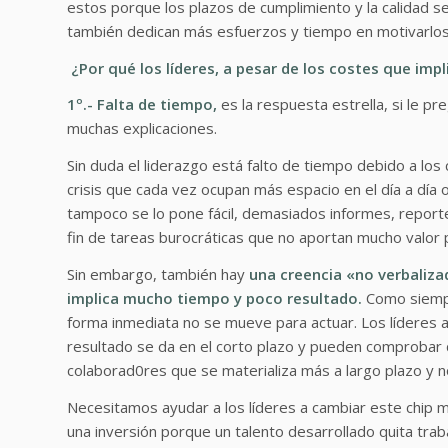
estos porque los plazos de cumplimiento y la calidad 
también dedican más esfuerzos y tiempo en motivarlos
¿Por qué los líderes, a pesar de los costes que impl
1º.- Falta de tiempo,
es la respuesta estrella, si le pr
muchas explicaciones.
Sin duda el liderazgo está falto de tiempo debido a los
crisis que cada vez ocupan más espacio en el día a día o
tampoco se lo pone fácil, demasiados informes, reporte
fin de tareas burocráticas que no aportan mucho valo
Sin embargo, también hay
una creencia «no verbaliza
implica mucho tiempo y poco resultado.
Como siempr
forma inmediata no se mueve para actuar. Los líderes a
resultado se da en el corto plazo y pueden comprobar de 
colaborad0res que se materializa más a largo plazo y no 
Necesitamos ayudar a los líderes a cambiar este chip me
una inversión porque un talento desarrollado quita trab