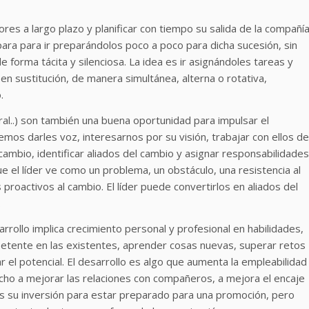
res a largo plazo y planificar con tiempo su salida de la compañía
para para ir preparándolos poco a poco para dicha sucesión, sin
 forma tácita y silenciosa. La idea es ir asignándoles tareas y
n sustitución, de manera simultánea, alterna o rotativa,
.
ral..) son también una buena oportunidad para impulsar el
mos darles voz, interesarnos por su visión, trabajar con ellos de
ambio, identificar aliados del cambio y asignar responsabilidades
ue el líder ve como un problema, un obstáculo, una resistencia al
roactivos al cambio. El líder puede convertirlos en aliados del
.
rrollo implica crecimiento personal y profesional en habilidades,
etente en las existentes, aprender cosas nuevas, superar retos
r el potencial. El desarrollo es algo que aumenta la empleabilidad
cho a mejorar las relaciones con compañeros, a mejora el encaje
 es su inversión para estar preparado para una promoción, pero