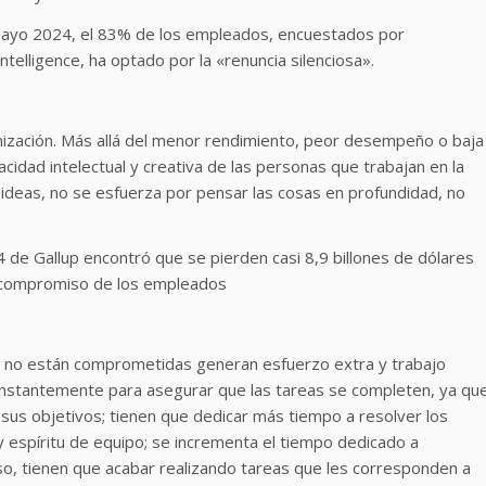
 Mayo 2024, el 83% de los empleados, encuestados por
telligence, ha optado por la «renuncia silenciosa».
ganización. Más allá del menor rendimiento, peor desempeño o baja
cidad intelectual y creativa de las personas que trabajan en la
deas, no se esfuerza por pensar las cosas en profundidad, no
4 de Gallup encontró que se pierden casi 8,9 billones de dólares
de compromiso de los empleados
 y no están comprometidas generan esfuerzo extra y trabajo
 constantemente para asegurar que las tareas se completen, ya qu
us objetivos; tienen que dedicar más tiempo a resolver los
 y espíritu de equipo; se incrementa el tiempo dedicado a
so, tienen que acabar realizando tareas que les corresponden a