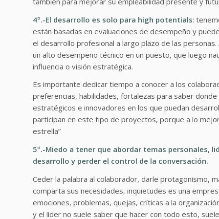
también para mejorar su empleabilidad presente y futur
4º.-El desarrollo es solo para high potentials
: tenem
están basadas en evaluaciones de desempeño y pueden 
el desarrollo profesional a largo plazo de las person
un alto desempeño técnico en un puesto, que luego nau
influencia o visión estratégica.
Es importante dedicar tiempo a conocer a los colaborad
preferencias, habilidades, fortalezas para saber donde
estratégicos e innovadores en los que puedan desarrol
participan en este tipo de proyectos, porque a lo mejor
estrella”
5º.-Miedo a tener que abordar temas personales, li
desarrollo y perder el control de la conversación.
Ceder la palabra al colaborador, darle protagonismo, ma
comparta sus necesidades, inquietudes es una empresa
emociones, problemas, quejas, críticas a la organizació
y el líder no suele saber que hacer con todo esto, suele